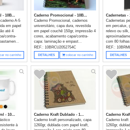
- 10B...
Caderno Promocional - 10B...
Cadernetas 
 caderno A-5
Caderno Promocional, cadernos
Cadernetas pe
ida em papel
universitário, capa dura, revestida
em percalux, 
ão até 4
em papel couchê 150gr, impressão 4
relevo ou silk
pa/contra-
cores, acabamento capa/contra-
aproximadame
pastamen...
capa: laminação e empast...
com 80 folhas
fechamen...
P
REF.:
10BRCU2052754C
REF.:
10BRM
car no carrinho
DETALHES
colocar no carrinho
DETALHES
 - 10...
Caderno Kraft Dublado - 1...
Caderno Kraft
ástico
Caderno kraft personalizado, capa
Caderno kraft
esistente à
1260gr, dublada com papel kraft,
1260gr, dublad