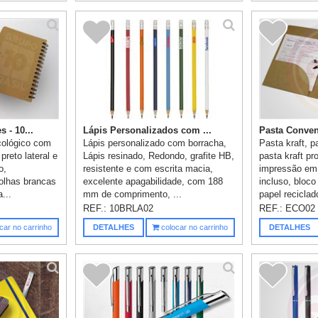
 - 10...
Lápis Personalizados com ...
Pasta Convenç
cológico com
Lápis personalizado com borracha,
Pasta kraft, p
preto lateral e
Lápis resinado, Redondo, grafite HB,
pasta kraft pr
o,
resistente e com escrita macia,
impressão em 
olhas brancas
excelente apagabilidade, com 188
incluso, bloc
...
mm de comprimento, ...
papel reciclad
REF.:
10BRLA02
REF.:
ECO02
car no carrinho
DETALHES
colocar no carrinho
DETALHES