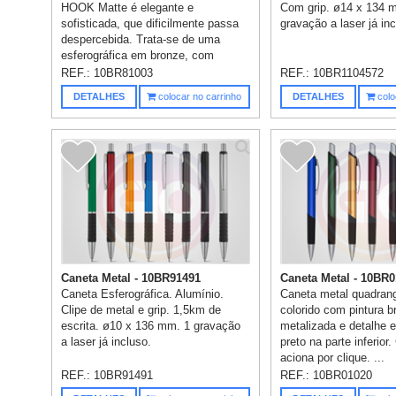
HOOK Matte é elegante e
Com grip. ø14 x 134 
sofisticada, que dificilmente passa
gravação a laser já inc
despercebida. Trata-se de uma
esferográfica em bronze, com
meca...
REF.:
10BR81003
REF.:
10BR1104572
DETALHES
colocar no carrinho
DETALHES
colo
Caneta Metal - 10BR91491
Caneta Metal - 10BR
Caneta Esferográfica. Alumínio.
Caneta metal quadrang
Clipe de metal e grip. 1,5km de
colorido com pintura br
escrita. ø10 x 136 mm. 1 gravação
metalizada e detalhe 
a laser já incluso.
preto na parte inferior.
aciona por clique. ...
REF.:
10BR91491
REF.:
10BR01020