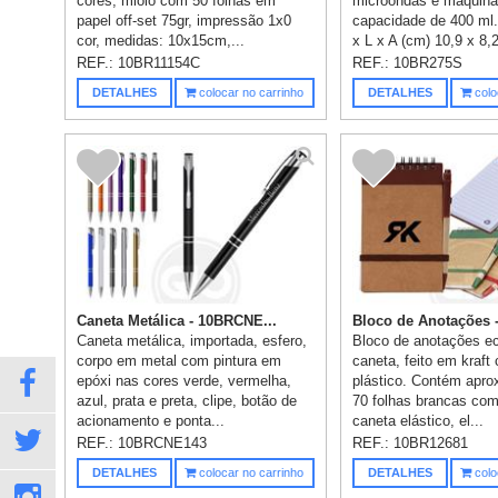
cores, miolo com 50 folhas em
microondas e máquina 
papel off-set 75gr, impressão 1x0
capacidade de 400 ml
cor, medidas: 10x15cm,...
x L x A (cm) 10,9 x 8,2
REF.:
10BR11154C
REF.:
10BR275S
DETALHES
colocar no carrinho
DETALHES
colo
Caneta Metálica - 10BRCNE...
Bloco de Anotações -
Caneta metálica, importada, esfero,
Bloco de anotações e
corpo em metal com pintura em
caneta, feito em kraft
epóxi nas cores verde, vermelha,
plástico. Contém apr
azul, prata e preta, clipe, botão de
70 folhas brancas com
acionamento e ponta...
caneta elástico, el...
REF.:
10BRCNE143
REF.:
10BR12681
DETALHES
colocar no carrinho
DETALHES
colo