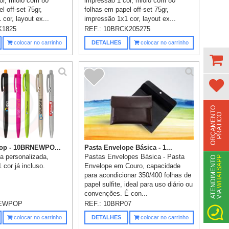
or, miolo com 80
impressão 1 cor, miolo com 80
l off-set 75gr,
folhas em papel off-set 75gr,
cor, layout ex...
impressão 1x1 cor, layout ex...
K1825
REF.:
10BRCK205275
colocar no carrinho
DETALHES
colocar no carrinho
O
R
Ç
A
M
E
N
T
O
P
R
Á
T
I
C
O
op - 10BRNEWPO...
Pasta Envelope Básica - 1...
ca personalizada,
Pastas Envelopes Básica - Pasta
WHATSAPP
A
T
N
D
I
M
E
N
T
O
V
I
A
cor já incluso.
Envelope em Couro, capacidade
para acondicionar 350/400 folhas de
papel sulfite, ideal para uso diário ou
E
convenções. É con...
EWPOP
REF.:
10BRP07
colocar no carrinho
DETALHES
colocar no carrinho