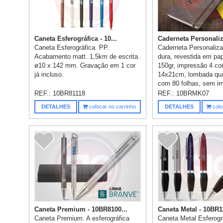
Caneta Esferográfica - 10...
Caderneta Personaliza
Caneta Esferográfica. PP.
Caderneta Personaliz
Acabamento matt. 1,5km de escrita.
dura, revestida em pa
ø10 x 142 mm. Gravação em 1 cor
150gr, impressão 4 co
já incluso.
14x21cm, lombada qua
com 80 folhas, sem im
REF.:
10BR81118
REF.:
10BRMK07
DETALHES
colocar no carrinho
DETALHES
colo
Caneta Premium - 10BR8100...
Caneta Metal - 10BR1
Caneta Premium. A esferográfica
Caneta Metal Esferográ