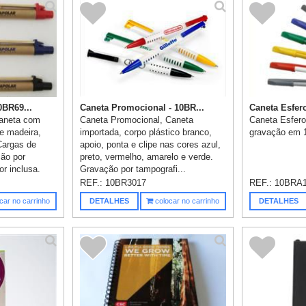
0BR69...
Caneta Promocional - 10BR...
Caneta Esfero
caneta com
Caneta Promocional, Caneta
Caneta Esfero
e madeira,
importada, corpo plástico branco,
gravação em 1
argas de
apoio, ponta e clipe nas cores azul,
ção por
preto, vermelho, amarelo e verde.
r inclusa.
Gravação por tampografi...
REF.:
10BR3017
REF.:
10BRA
car no carrinho
DETALHES
colocar no carrinho
DETALHES