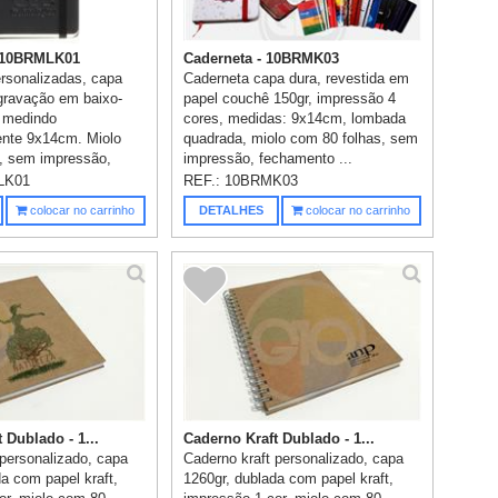
- 10BRMLK01
Caderneta - 10BRMK03
rsonalizadas, capa
Caderneta capa dura, revestida em
gravação em baixo-
papel couchê 150gr, impressão 4
, medindo
cores, medidas: 9x14cm, lombada
nte 9x14cm. Miolo
quadrada, miolo com 80 folhas, sem
, sem impressão,
impressão, fechamento ...
LK01
REF.:
10BRMK03
colocar no carrinho
DETALHES
colocar no carrinho
 Dublado - 1...
Caderno Kraft Dublado - 1...
 personalizado, capa
Caderno kraft personalizado, capa
a com papel kraft,
1260gr, dublada com papel kraft,