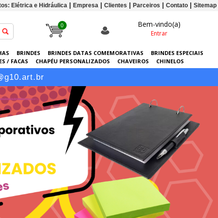
os: Elétrica e Hidráulica
Empresa
Clientes
Parceiros
Contato
Sitemap
Bem-vindo(a)
0
Entrar
HAS
BRINDES
BRINDES DATAS COMEMORATIVAS
BRINDES ESPECIAIS
S / FACAS
CHAPÉU PERSONALIZADOS
CHAVEIROS
CHINELOS
ERSONALIZADAS
GRÁFICA
GUARDA-CHUVAS
KITS
LANÇAMENTOS
@g10.art.br