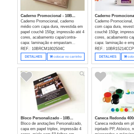
Caderno Promocional - 10B...
Caderno Promocional 
Caderno Promocional, caderno
Caderno Promocional,
médio com capa dura, revestida em
com capa dura, revest
papel couchê 150gr, impressão até 4
couchê 150gr, impress
cores, acabamento capa/contra-
cores, acabamento ca
capa: laminação e empastam...
capa: laminação e em
REF.:
10BRCM1802504C
REF.:
10BR15214CC
DETALHES
colocar no carrinho
DETALHES
colo
Bloco Personalizado - 10B...
Caneca Redonda 400ml
Bloco de anotações Personalizado,
Caneca redonda em pl
capa em papel triplex, impressão 4
injetado PP, Atóxico, r