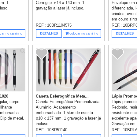
mm. 1
Com grip. ø14 x 140 mm. 1
Envelope em c
luso.
gravação a laser já incluso.
diferenciada, i
brindes, even
em couro sinté
REF.:
10BR1104575
REF.:
10BRP
car no carrinho
DETALHES
colocar no carrinho
DETALHES
01020
Caneta Esferográfica Meta...
Lápis Promoc
ular, corpo
Caneta Esferográfica Personalizada.
Lápis promoci
ilhante
Alumínio. Acabamento
Redondo, resin
emborracha
emborrachado. 1,5km de escrita.
resistente e c
 Clip de metal,
ø10 x 137 mm. 1 gravação a laser já
excelente apa
incluso.
Gravação em u
REF.:
10BR51140
REF.:
10BRL