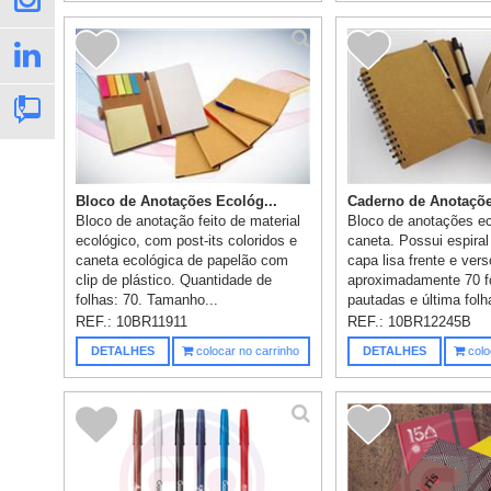
Bloco de Anotações Ecológ...
Caderno de Anotações
Bloco de anotação feito de material
Bloco de anotações e
ecológico, com post-its coloridos e
caneta. Possui espiral 
caneta ecológica de papelão com
capa lisa frente e vers
clip de plástico. Quantidade de
aproximadamente 70 f
folhas: 70. Tamanho...
pautadas e última folha
REF.:
10BR11911
REF.:
10BR12245B
DETALHES
colocar no carrinho
DETALHES
colo