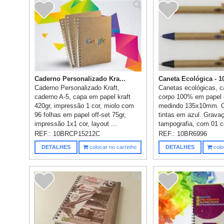
Caderno Personalizado Kra...
Caneta Ecológica - 1
Caderno Personalizado Kraft,
Canetas ecológicas, 
caderno A-5, capa em papel kraft
corpo 100% em papel 
420gr, impressão 1 cor, miolo com
medindo 135x10mm. C
96 folhas em papel off-set 75gr,
tintas em azul. Grava
impressão 1x1 cor, layout ...
tampografia, com 01 co
REF.:
10BRCP15212C
REF.:
10BR6996
DETALHES
colocar no carrinho
DETALHES
colo