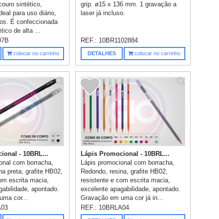
ouro sintético,
grip. ø15 x 136 mm. 1 gravação a
deal para uso diário,
laser já incluso.
tos. É confeccionada
tico de alta ...
07B
REF.:
10BR1102884
colocar no carrinho
DETALHES
colocar no carrinho
ional - 10BRL...
Lápis Promocional - 10BRL...
onal com borracha,
Lápis promocional com borracha,
a preta, grafite HB02,
Redondo, resina, grafite HB02,
om escrita macia,
resistente e com escrita macia,
gabilidade, apontado.
excelente apagabilidade, apontado.
ma cor...
Gravação em uma cor já in...
A03
REF.:
10BRLA04