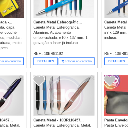
da -...
Caneta Metal Esferográfic...
Caneta Metal
ada, capa
Caneta Metal Esferográfica.
Caneta Metal 
pel couchê
Alumínio. Acabamento
ø7 x 129 mm. 
res, medidas:
emborrachado. ø10 x 137 mm. 1
incluso.
drada, miolo
gravação a laser já incluso.
pres...
REF.:
10BR81192
REF.:
10BR81
car no carrinho
DETALHES
colocar no carrinho
DETALHES
10457...
Caneta Metal - 10BR110457...
Pasta Envelop
fica. Metal.
Caneta Metal Esferográfica. Metal.
Pasta Envelop