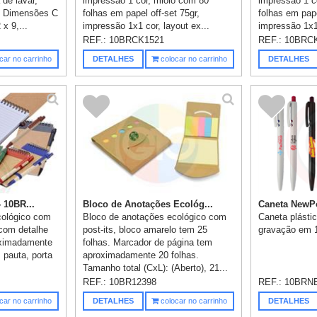
de lavar,
impressão 1 cor, miolo com 80
impressão 1 c
. Dimensões C
folhas em papel off-set 75gr,
folhas em pape
 x 9,...
impressão 1x1 cor, layout ex...
impressão 1x1 
REF.:
10BRCK1521
REF.:
10BRC
car no carrinho
DETALHES
colocar no carrinho
DETALHES
 10BR...
Bloco de Anotações Ecológ...
Caneta NewP
cológico com
Bloco de anotações ecológico com
Caneta plásti
 com detalhe
post-its, bloco amarelo tem 25
gravação em 1 
oximadamente
folhas. Marcador de página tem
 pauta, porta
aproximadamente 20 folhas.
Tamanho total (CxL): (Aberto), 21...
REF.:
10BR12398
REF.:
10BRN
car no carrinho
DETALHES
colocar no carrinho
DETALHES