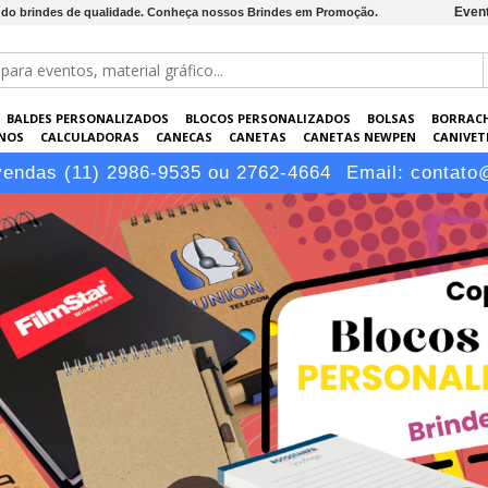
Event
ndo brindes de qualidade. Conheça nossos Brindes em Promoção.
BALDES PERSONALIZADOS
BLOCOS PERSONALIZADOS
BOLSAS
BORRAC
NOS
CALCULADORAS
CANECAS
CANETAS
CANETAS NEWPEN
CANIVETE
POS
ELETRÔNICOS
EMBALAGENS
ESCRITÓRIO
EVENTOS
GARRAFAS P
vendas (11) 2986-9535 ou 2762-4664
Email:
contato
LÁPIS