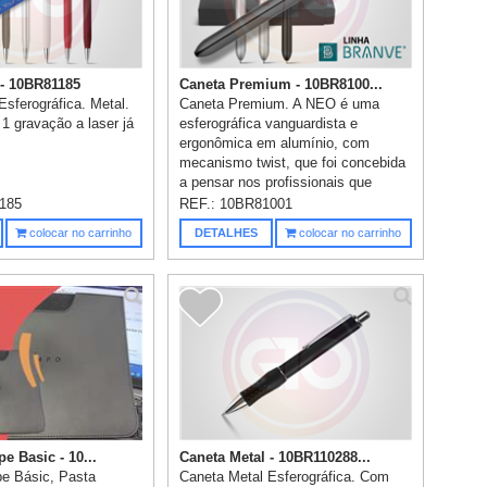
 - 10BR81185
Caneta Premium - 10BR8100...
Esferográfica. Metal.
Caneta Premium. A NEO é uma
1 gravação a laser já
esferográfica vanguardista e
ergonômica em alumínio, com
mecanismo twist, que foi concebida
a pensar nos profissionais que
faze...
185
REF.:
10BR81001
colocar no carrinho
DETALHES
colocar no carrinho
e Basic - 10...
Caneta Metal - 10BR110288...
e Básic, Pasta
Caneta Metal Esferográfica. Com