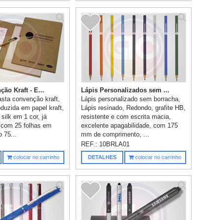
ão Kraft - E...
Lápis Personalizados sem ...
asta convenção kraft,
Lápis personalizado sem borracha,
oduzida em papel kraft,
Lápis resinado, Redondo, grafite HB,
silk em 1 cor, já
resistente e com escrita macia,
o com 25 folhas em
excelente apagabilidade, com 175
o 75...
mm de comprimento, ...
REF.:
10BRLA01
colocar no carrinho
DETALHES
colocar no carrinho