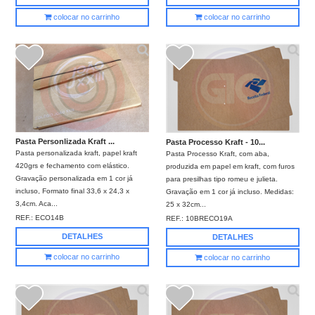
colocar no carrinho
colocar no carrinho
Pasta Personlizada Kraft ...
Pasta Processo Kraft - 10...
Pasta personalizada kraft, papel kraft
Pasta Processo Kraft, com aba,
420grs e fechamento com elástico.
produzida em papel em kraft, com furos
Gravação personalizada em 1 cor já
para presilhas tipo romeu e julieta.
incluso, Formato final 33,6 x 24,3 x
Gravação em 1 cor já incluso. Medidas:
3,4cm. Aca...
25 x 32cm...
REF.:
ECO14B
REF.:
10BRECO19A
DETALHES
DETALHES
colocar no carrinho
colocar no carrinho