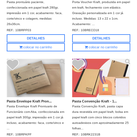
Pasta prontuário paciente,
Porta Voucher Kraft, produzida em papel
confeccionada em papel kraft 280gr,
em kraft, fechamento com elástico.
impressão em 1 cor, acabamento: faca,
Gravação personalizada em 1 cor já
corte/vinco e colagem, medidas:
incluso. Medidas: 13 x 22 x 1cm.
26x36cm.
Acabamento: ...
REF.:
10BRPP03
REF.:
10BRECO18
DETALHES
DETALHES
colocar no carrinho
colocar no carrinho
Pasta Envelope Kraft Pron...
Pasta Convenção Kraft - 1...
Pasta Envelope Kraft Prontuario de
Pasta Convenção Kraft, pasta capa
Funcionário com Aba, confeccionada em
dura revestida em papel kraft, bolsa em
papel kraft 300gr, impressão em 1 cor já
papel kraft com cinco blocos coloridos
incluso, acabamento: faca, corte/vinco e
autoadesivos com aproximadamente 25
...
folhas...
REF.:
10BRPKPF
REF.:
10BRK2231B