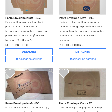
Pasta Envelope Kraft - 10...
Pasta Envelope Kraft - 10...
Pasta kraft, pasta envelope kraft,
Pasta envelope kraft, produzida em
produzida em papel em kraft,
papel kraft 400gr, impressão em silk 1
fechamento com elástico. Gravação
cor já incluso, fechamento com elástico,
personalizada em 1 cor já incluso.
acabamento: faca, corte/vinco e
Medidas: 25 x 35cm. Ac...
colagem,...
REF.:
10BRECO14E
REF.:
10BRECO16B
DETALHES
DETALHES
colocar no carrinho
colocar no carrinho
Pasta Envelope Kraft - EC...
Pasta Envelope Kraft - EC...
Pasta envelope em papel kraft 420gr,
Pasta envelope em papel kraft 420gr,