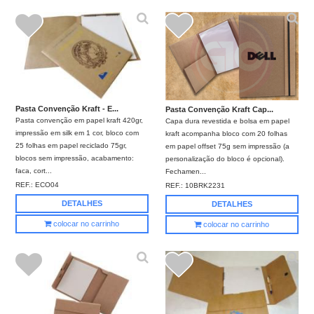
Pasta Convenção Kraft - E...
Pasta Convenção Kraft Cap...
Pasta convenção em papel kraft 420gr,
Capa dura revestida e bolsa em papel
impressão em silk em 1 cor, bloco com
kraft acompanha bloco com 20 folhas
25 folhas em papel reciclado 75gr,
em papel offset 75g sem impressão (a
blocos sem impressão, acabamento:
personalização do bloco é opcional).
faca, cort...
Fechamen...
REF.:
ECO04
REF.:
10BRK2231
DETALHES
DETALHES
colocar no carrinho
colocar no carrinho