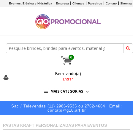
Eventos: Elétrica e Hidráulica
Empresa
Clientes
Parceiros
Contato
Sitemap
0
Bem-vindo(a)
Entrar
MAIS CATEGORIAS
Sac / Televendas (11) 2986-9535 ou 2762-4664
Email:
contato@g10.art.br
PASTAS KRAFT PERSONALIZADAS PARA EVENTOS