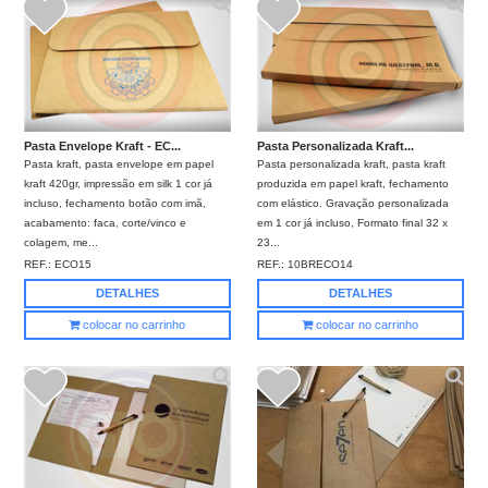
Pasta Envelope Kraft - EC...
Pasta Personalizada Kraft...
Pasta kraft, pasta envelope em papel
Pasta personalizada kraft, pasta kraft
kraft 420gr, impressão em silk 1 cor já
produzida em papel kraft, fechamento
incluso, fechamento botão com imã,
com elástico. Gravação personalizada
acabamento: faca, corte/vinco e
em 1 cor já incluso, Formato final 32 x
colagem, me...
23...
REF.:
ECO15
REF.:
10BRECO14
DETALHES
DETALHES
colocar no carrinho
colocar no carrinho