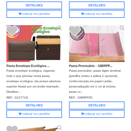
DETALHES
DETALHES
colocar no carrinho
colocar no carrinho
Pasta Envelope Ecológica ...
Pasta Prontuário - 10BRPP...
Pasta envelope ecológica, organize
Pasta prontuário, pasta digito terminal,
tudo o que precisar nesta pasta
(presilha romeu e julieta é opcional),
envelope ecológica, ela possui abertura
confeccionada em papel cartão,
superior fixada por um botão imantado.
personalização em 1 cor já incluso,
Detalhes ...
pasta co...
REF.:
G12771N
REF.:
10BRPP05
DETALHES
DETALHES
colocar no carrinho
colocar no carrinho