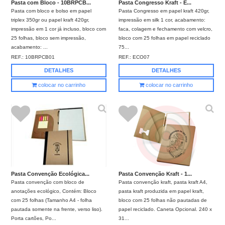
Pasta com Bloco - 10BRPCB...
Pasta Congresso Kraft - E...
Pasta com bloco e bolso em papel
Pasta Congresso em papel kraft 420gr,
triplex 350gr ou papel kraft 420gr,
impressão em silk 1 cor, acabamento:
impressão em 1 cor já incluso, bloco com
faca, colagem e fechamento com velcro,
25 folhas, bloco sem impressão,
bloco com 25 folhas em papel reciclado
acabamento: ...
75...
REF.:
10BRPCB01
REF.:
ECO07
DETALHES
DETALHES
colocar no carrinho
colocar no carrinho
Pasta Convenção Ecológica...
Pasta Convenção Kraft - 1...
Pasta convenção com bloco de
Pasta convenção kraft, pasta kraft A4,
anotações ecológico, Contém: Bloco
pasta kraft produzida em papel kraft,
com 25 folhas (Tamanho A4 - folha
bloco com 25 folhas não pautadas de
pautada somente na frente, verso liso).
papel reciclado. Caneta Opcional. 240 x
Porta cartões, Po...
31...