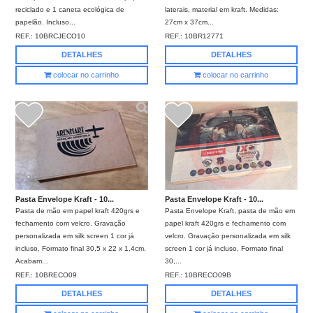
reciclado e 1 caneta ecológica de
laterais, material em kraft. Medidas:
papelão. Incluso...
27cm x 37cm...
REF.:
10BRCJECO10
REF.:
10BR12771
DETALHES
DETALHES
colocar no carrinho
colocar no carrinho
Pasta Envelope Kraft - 10...
Pasta Envelope Kraft - 10...
Pasta de mão em papel kraft 420grs e
Pasta Envelope Kraft, pasta de mão em
fechamento com velcro. Gravação
papel kraft 420grs e fechamento com
personalizada em silk screen 1 cor já
velcro. Gravação personalizada em silk
incluso, Formato final 30,5 x 22 x 1,4cm.
screen 1 cor já incluso, Formato final
Acabam...
30,...
REF.:
10BRECO09
REF.:
10BRECO09B
DETALHES
DETALHES