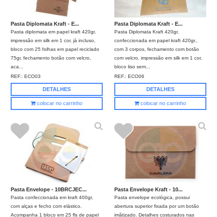
Pasta Diplomata Kraft - E...
Pasta Diplomata Kraft - E...
Pasta diplomata em papel kraft 420gr,
Pasta Diplomata Kraft 420gr,
impressão em silk em 1 cor, já incluso,
confeccionada em papel kraft 420gr.,
bloco com 25 folhas em papel reciclado
com 3 corpos, fechamento com botão
75gr, fechamento botão com velcro,
com velcro, impressão em silk em 1 cor,
aca...
bloco liso sem...
REF.:
ECO03
REF.:
ECO06
DETALHES
DETALHES
colocar no carrinho
colocar no carrinho
Pasta Envelope - 10BRCJEC...
Pasta Envelope Kraft - 10...
Pasta confeccionada em kraft 400gr,
Pasta envelope ecológica, possui
com alças e fecho com elástico.
abertura superior fixada por um botão
Acompanha 1 bloco em 25 fls de papel
imãtizado. Detalhes costurados nas