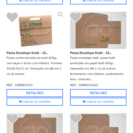
colocar no carrinho
colocar no carrinho
Pasta Envelope Kraft - 10...
Pasta Envelope Kraft - 10...
Pasta confeccionada em kraft 420gr,
Pasta envelope kraft, pasta kraft
com alças e fecho com elástico. Formato
produzida em papel kraft 400gr,
32x29,5x2,5 cm. Gravação em silk em 1
impressão em silk 1 cor já incluso,
cor já incluso.
fechamento com elástico, acabamento:
faca, corte/vinc...
REF.:
10BRECO10
REF.:
10BRECO14C
DETALHES
DETALHES
colocar no carrinho
colocar no carrinho