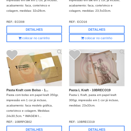
impressão em silk em 1 cor, já incluso,
impressão em silk em 1 cor, já incluso,
acabamento: faca, corte/vinco e
acabamento: faca, corte/vinco e
colagem, medidas: 32x28cm.
colagem, medidas: 23,5x33cm.
REF.:
ECO08
REF.:
ECO16
DETALHES
DETALHES
colocar no carrinho
colocar no carrinho
Pasta Kraft com Bolso - 1...
Pasta L Kraft - 10BRECO19
Pasta com bolso em papel kraft 350gr,
Pasta L Kraft, pasta em papel kraft
impressão em 1 cor já incluso,
300gr, impressão em 1 cor já incluso,
acabamento: faca modelo gráfica,
medidas: 23x33cm.
corte/vinco e colagem. Medidas:
24x30,5cm. * IMAGEM I...
REF.:
10BRPCB02
REF.:
10BRECO19
DETALHES
DETALHES