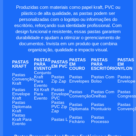
Produzidas com materiais como papel kraft, PVC ou
plástico de alta qualidade, as pastas podem ser
personalizadas com o logotipo ou informações do
escritório, reforçando sua identidade profissional. Com
design funcional e resistente, essas pastas garantem
durabilidade e ajudam a otimizar o gerenciamento de
documentos. Invista em um produto que combina
organização, qualidade e impacto visual.
PASTAS
PASTAS
PASTAS
PASTAS
PASTAS
PASTAS
PARA
EM
PARA
EM
KRAFT
EM PVC
EVENTO
COURO
ESCRITÓRIO
NYLON
Conjunto
Pastas
Kraft
Pastas
Pastas
Pastas Com
Pastas
Convenção
Para
Zip Zap
Envelopes
Bolso
Envelope
Kraft
Evento
Pastas
Kit Kraft
Pastas
Pastas
Pastas Com
Pastas
Envelope
Para
Envelope
Convenção
Orelhas
Congres
Kraft
Evento
PVC
Pastas
Pastas
Pastas
Pastas
Pastas
Diplomata
PVC Zip
Diplomata
Prontuário
Convenç
Kraft
Zap
Pastas
Pastas
Pastas
Kraft Para
Pastas L
Fichário
Processo
Evento