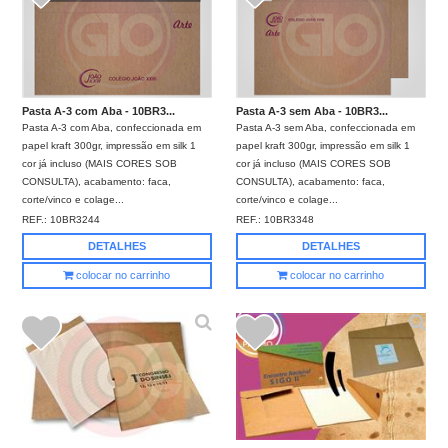
Pasta A-3 com Aba - 10BR3...
Pasta A-3 sem Aba - 10BR3...
Pasta A-3 com Aba, confeccionada em
Pasta A-3 sem Aba, confeccionada em
papel kraft 300gr, impressão em silk 1
papel kraft 300gr, impressão em silk 1
cor já incluso (MAIS CORES SOB
cor já incluso (MAIS CORES SOB
CONSULTA), acabamento: faca,
CONSULTA), acabamento: faca,
corte/vinco e colage...
corte/vinco e colage...
REF.:
10BR3244
REF.:
10BR3348
DETALHES
DETALHES
colocar no carrinho
colocar no carrinho