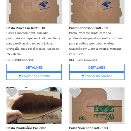
Pasta Processo Kraft - 10...
Pasta Processo Kraft - 10...
Pasta Processo Kraft, com aba,
Pasta Processo Kraft, com aba,
produzida em papel em kraft, com furos
produzida em papel em kraft, com furos
para presilhas tipo romeu e julieta.
para presilhas tipo romeu e julieta.
Gravação em 1 cor já incluso. Medidas:
Gravação em 1 cor já incluso. Medidas:
25 x 32cm...
25 x 32cm...
REF.:
10BRECO19C
REF.:
10BRECO19D
DETALHES
DETALHES
colocar no carrinho
colocar no carrinho
Pasta Prontuário Paciente...
Porta Voucher Kraft - 10B...