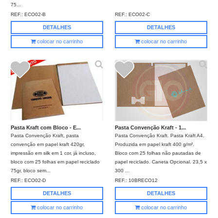
75...
REF.:
ECO02-B
REF.:
ECO02-C
DETALHES
DETALHES
colocar no carrinho
colocar no carrinho
Pasta Kraft com Bloco - E...
Pasta Convenção Kraft - 1...
Pasta Convenção Kraft, pasta
Pasta Convenção Kraft. Pasta Kraft A4.
convenção em papel kraft 420gr,
Produzida em papel kraft 400 g/m².
impressão em silk em 1 cor, já incluso,
Bloco com 25 folhas não pautadas de
bloco com 25 folhas em papel reciclado
papel reciclado. Caneta Opcional. 23,5 x
75gr, bloco sem...
300 ...
REF.:
ECO02-D
REF.:
10BRECO12
DETALHES
DETALHES
colocar no carrinho
colocar no carrinho