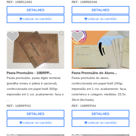
REF.:
10BR12482
REF.:
10BR92046
DETALHES
DETALHES
colocar no carrinho
colocar no carrinho
Pasta Prontuário - 10BRPP...
Pasta Prontuário do Aluno...
Pasta prontuário, pasta digito terminal,
Pasta prontuário do aluno,
(presilha romeu e julieta é opcional),
confeccionada em papel kraft 240gr,
confeccionada em papel kraft 300gr,
impressão em 1 cor, acabamento: faca,
impressão em 1 cor, acabamento: faca e
corte/vinco e colagem, medidas: 25,5x
...
36cm (fechada).
REF.:
10BRPP02
REF.:
10BRPP04
DETALHES
DETALHES
colocar no carrinho
colocar no carrinho