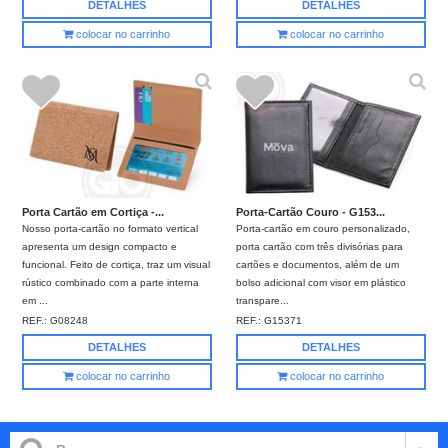
DETALHES
DETALHES
colocar no carrinho
colocar no carrinho
Porta Cartão em Cortiça -...
Porta-Cartão Couro - G153...
Nosso porta-cartão no formato vertical
Porta-cartão em couro personalizado,
apresenta um design compacto e
porta cartão com três divisórias para
funcional. Feito de cortiça, traz um visual
cartões e documentos, além de um
rústico combinado com a parte interna
bolso adicional com visor em plástico
em ...
transpare...
REF.:
G08248
REF.:
G15371
DETALHES
DETALHES
colocar no carrinho
colocar no carrinho