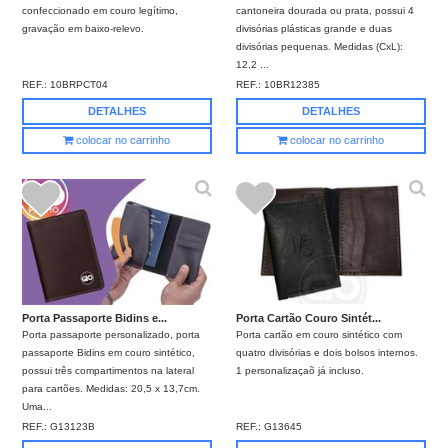
confeccionado em couro legítimo,
cantoneira dourada ou prata, possui 4
gravação em baixo-relevo.
divisórias plásticas grande e duas
divisórias pequenas. Medidas (CxL):
12,2 ...
REF.:
10BRPCT04
REF.:
10BR12385
DETALHES
DETALHES
colocar no carrinho
colocar no carrinho
Porta Passaporte Bidins e...
Porta Cartão Couro Sintét...
Porta passaporte personalizado, porta
Porta cartão em couro sintético com
passaporte Bidins em couro sintético,
quatro divisórias e dois bolsos internos.
possui três compartimentos na lateral
1 personalizaçaõ já incluso.
para cartões. Medidas: 20,5 x 13,7cm.
Uma...
REF.:
G13123B
REF.:
G13645