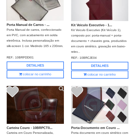
Porta Manual de Carros - ...
Kit Veiculo Executivo - 1...
Porta Manual de carros, confeccionado
Kit Veiculo Executivo (Kit Veículo 1),
em PVC, com acabamento em solda
composto por: porta-manual + porta-
eletrônica. Inclusa personalização em
documento + chaveiro gota, produzidos
silk-screen 1 cor. Medindo 165 x 230mm.
em couro sintético, gravação em baixo-
relev...
REF.:
10BRPDDI01
REF.:
10BRCJE04
DETALHES
DETALHES
colocar no carrinho
colocar no carrinho
Carteira Couro - 10BRPCT0...
Porta-Documento em Couro ...
Carteira em Couro Personalizada,
Porta documento em couro sintético com