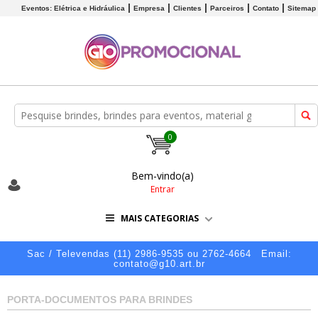
Eventos: Elétrica e Hidráulica
Empresa
Clientes
Parceiros
Contato
Sitemap
0
Bem-vindo(a)
Entrar
MAIS CATEGORIAS
Sac / Televendas (11) 2986-9535 ou 2762-4664
Email:
contato@g10.art.br
PORTA-DOCUMENTOS PARA BRINDES