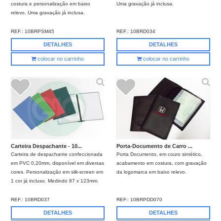
costura e personalização em baixo
Uma gravação já inclusa.
relevo. Uma gravação já inclusa.
REF.:
10BRPSM45
REF.:
10BRD034
DETALHES
DETALHES
colocar no carrinho
colocar no carrinho
Porta-Documento de Carro ...
Carteira Despachante - 10...
Porta Documento, em couro sintético,
Carteira de despachante confeccionada
acabamento em costura, com gravação
em PVC 0,20mm, disponível em diversas
da logomarca em baixo relevo.
cores. Personalização em silk-screen em
1 cor já incluso. Medindo 87 x 123mm.
REF.:
10BRPDD070
REF.:
10BRD037
DETALHES
DETALHES