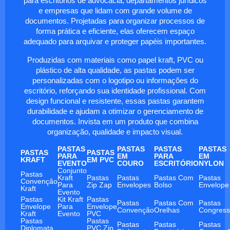
para escritórios de advocacia, departamentos jurídicos
e empresas que lidam com grande volume de
documentos. Projetadas para organizar processos de
forma prática e eficiente, elas oferecem espaço
adequado para arquivar e proteger papéis importantes.
Produzidas com materiais como papel kraft, PVC ou
plástico de alta qualidade, as pastas podem ser
personalizadas com o logotipo ou informações do
escritório, reforçando sua identidade profissional. Com
design funcional e resistente, essas pastas garantem
durabilidade e ajudam a otimizar o gerenciamento de
documentos. Invista em um produto que combina
organização, qualidade e impacto visual.
PASTAS
PASTAS
PASTAS
PASTAS
PASTAS
PASTAS
PARA
EM
PARA
EM
KRAFT
EM PVC
EVENTO
COURO
ESCRITÓRIO
NYLON
Conjunto
Pastas
Kraft
Pastas
Pastas
Pastas Com
Pastas
Convenção
Para
Zip Zap
Envelopes
Bolso
Envelope
Kraft
Evento
Pastas
Kit Kraft
Pastas
Pastas
Pastas Com
Pastas
Envelope
Para
Envelope
Convenção
Orelhas
Congres
Kraft
Evento
PVC
Pastas
Pastas
Pastas
Pastas
Pastas
Diplomata
PVC Zip