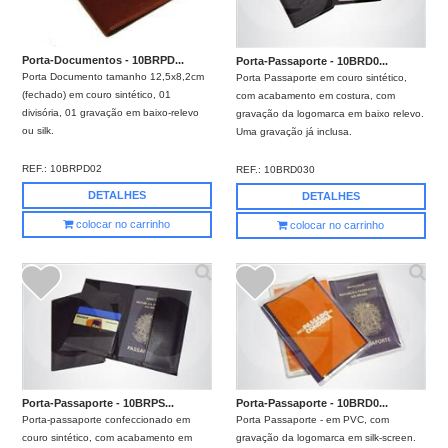
Porta-Documentos - 10BRPD...
Porta-Passaporte - 10BRD0...
Porta Documento tamanho 12,5x8,2cm
Porta Passaporte em couro sintético,
(fechado) em couro sintético, 01
com acabamento em costura, com
divisória, 01 gravação em baixo-relevo
gravação da logomarca em baixo relevo.
ou silk.
Uma gravação já inclusa.
REF.:
10BRPD02
REF.:
10BRD030
DETALHES
DETALHES
colocar no carrinho
colocar no carrinho
Porta-Passaporte - 10BRPS...
Porta-Passaporte - 10BRD0...
Porta-passaporte confeccionado em
Porta Passaporte - em PVC, com
couro sintético, com acabamento em
gravação da logomarca em silk-screen.