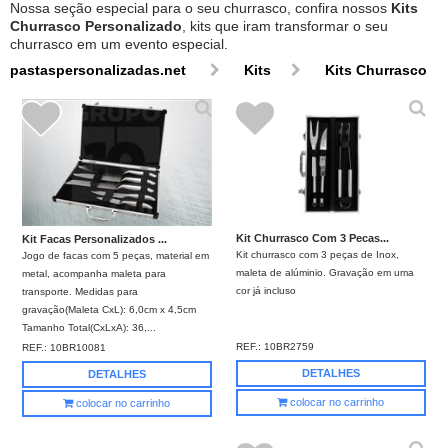
Nossa seção especial para o seu churrasco, confira nossos
Kits
Churrasco Personalizado
, kits que iram transformar o seu
churrasco em um evento especial.
pastaspersonalizadas.net
Kits
Kits Churrasco
Kit Churrasco Com 3 Pecas...
Kit Facas Personalizados ...
Kit churrasco com 3 peças de Inox,
Jogo de facas com 5 peças, material em
maleta de alúminio. Gravação em uma
metal, acompanha maleta para
cor já incluso
transporte. Medidas para
gravação(Maleta CxL): 6,0cm x 4,5cm
Tamanho Total(CxLxA): 36,...
REF.:
10BR2759
REF.:
10BR10081
DETALHES
DETALHES
colocar no carrinho
colocar no carrinho