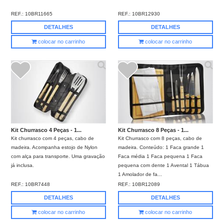
REF.:
10BR11665
REF.:
10BR12930
DETALHES
DETALHES
colocar no carrinho
colocar no carrinho
Kit Churrasco 4 Peças - 1...
Kit Churrasco 8 Peças - 1...
Kit churrasco com 4 peças, cabo de
Kit Churrasco com 8 peças, cabo de
madeira. Acompanha estojo de Nylon
madeira. Conteúdo: 1 Faca grande 1
com alça para transporte. Uma gravação
Faca média 1 Faca pequena 1 Faca
já inclusa.
pequena com dente 1 Avental 1 Tábua
1 Amolador de fa...
REF.:
10BR7448
REF.:
10BR12089
DETALHES
DETALHES
colocar no carrinho
colocar no carrinho