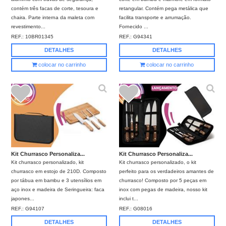
contém três facas de corte, tesoura e
retangular. Contém pega metálica que
chaira. Parte interna da maleta com
facilita transporte e arrumação.
revestimento...
Fornecido ...
REF.:
10BR01345
REF.:
G94341
DETALHES
DETALHES
colocar no carrinho
colocar no carrinho
Kit Churrasco Personaliza...
Kit Churrasco Personaliza...
Kit churrasco personalizado, kit
Kit churrasco personalizado, o kit
churrasco em estojo de 210D. Composto
perfeito para os verdadeiros amantes de
por tábua em bambu e 3 utensílios em
churrasco! Composto por 5 peças em
aço inox e madeira de Seringueira: faca
inox com pegas de madeira, nosso kit
japones...
inclui t...
REF.:
G94107
REF.:
G08016
DETALHES
DETALHES