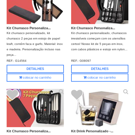
Kit Churrasco Personaliza...
Kit Churrasco Personaliza...
Kit churrasco personalizado, kit
Kit churrasco personalizado, churrascos
churrasco 2 peças em estojo de papel
irresistíveis começam com os utensílios
kraft, contém faca e garfo, Material: inox
certos! Nosso kit de 5 peças em inox,
e madeira. Personalização incluso nas
com cabos plásticos e estojo em nylon...
peça...
REF.:
G14564
REF.:
G08097
DETALHES
DETALHES
colocar no carrinho
colocar no carrinho
Kit Churrasco Personaliza...
Kit Drink Personalizado -...