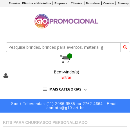
Eventos: Elétrica e Hidráulica
Empresa
Clientes
Parceiros
Contato
Sitemap
0
Bem-vindo(a)
Entrar
MAIS CATEGORIAS
Sac / Televendas (11) 2986-9535 ou 2762-4664
Email:
contato@g10.art.br
KITS PARA CHURRASCO PERSONALIZADO