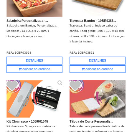
Saladeira Personalizada -...
Travessa Bambu - 10BR9386...
Saladeira em Bambu, Personalizada.
Travessa. Bambu. Incluso caixa de
Medidas: 214 x 214 x 70 mm. 1
cartão. Food grade. 255 x 130 x 18 mm
Gravação a laser já incluso.
- Caixa: 260 x 134 x 26 mm. 1 Gravação
a laser já incluso.
REF.:
10BR93968
REF.:
10BR93861
DETALHES
DETALHES
colocar no carrinho
colocar no carrinho
Kit Churrasco - 10BR01345
Tábua de Corte Personaliz...
Kit churrasco 5 peças em maleta de
Tábua de corte personalizada, tábua de
alumínio com travas de segurança,
corte em bambu e mármore em formato