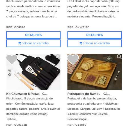
Kit churrasco personalizado, o churrasco
O Kit Drink inclui copo de vidro (200 ml),
vai ficar ainda melhor com o nosso kit de
pegador de gelo em aço inox, 3 cubos
7 peças em inox, incluso: uma faca de
de pedra-sabão reutilizáveis e caixa de
chef de 7 polegadas; uma faca de d...
madeira elegante. Personalização i...
REF.:
G08096
REF.:
GKWS100
DETALHES
DETALHES
colocar no carrinho
colocar no carrinho
Kit Churrasco 8 Peças - G...
Petisqueira de Bambu - G1...
Kit churrasco 8 peças em estojo de
Petisqueira de bambu personalizada,
nylon. Contém espátula, garfo, faca,
petisqueira quadrada com 4 divisórias.
pegador, saleiro, paliteiro, luva e avental
Medidas: Largura: 28,2cm x Espessura:
(também utilizado como estojo).
1,6cm x Comprimento: 28,2cm.
Talhere...
Personalizaçã...
REF.:
G05184B
REF.:
G18669