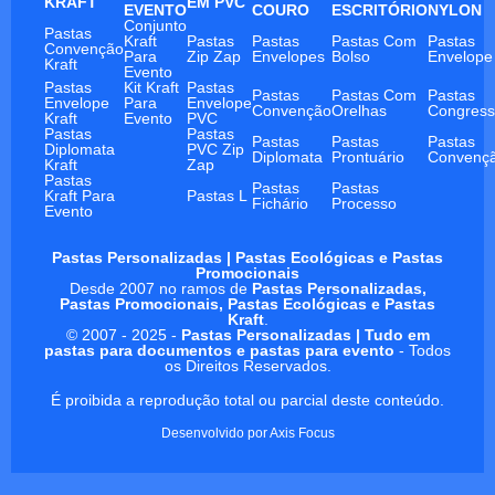
KRAFT
EM PVC
EVENTO
COURO
ESCRITÓRIO
NYLON
Conjunto
Pastas
Kraft
Pastas
Pastas
Pastas Com
Pastas
Convenção
Para
Zip Zap
Envelopes
Bolso
Envelope
Kraft
Evento
Pastas
Kit Kraft
Pastas
Pastas
Pastas Com
Pastas
Envelope
Para
Envelope
Convenção
Orelhas
Congres
Kraft
Evento
PVC
Pastas
Pastas
Pastas
Pastas
Pastas
Diplomata
PVC Zip
Diplomata
Prontuário
Convenç
Kraft
Zap
Pastas
Pastas
Pastas
Kraft Para
Pastas L
Fichário
Processo
Evento
Pastas Personalizadas | Pastas Ecológicas e Pastas
Promocionais
Desde 2007 no ramos de
Pastas Personalizadas,
Pastas Promocionais, Pastas Ecológicas e Pastas
Kraft
.
© 2007 - 2025 -
Pastas Personalizadas | Tudo em
pastas para documentos e pastas para evento
- Todos
os Direitos Reservados.
É proibida a reprodução total ou parcial deste conteúdo.
Desenvolvido por
Axis Focus