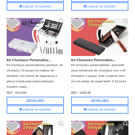
colocar no carrinho
colocar no carrinho
Kit Churrasco Personaliza...
Kit Churrasco Personaliza...
Kit churrasco personalizado premium, kit
Kit churrasco personalizado, aproveite
churrasco 10 peças em maleta de
seus momentos de churrasco com o kit
alumínio com travas de segurança e
churrasco 2 peças. Este conjunto vem
placa central para personalização.
em um estojo de papel kraft. O kit inclui
Contém: espá...
...
REF.:
G01346
REF.:
G08139
DETALHES
DETALHES
colocar no carrinho
colocar no carrinho