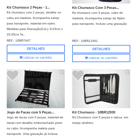
Kit Churrasco 2 Peças - 1...
Kit Churrasco Com 3 Pecas...
Kit churrasco com 2 peças, detalhe no
Kit churrasco com 3 peças, cabo de
cabo em madeira. Acompanha estojo
madeira. Acompanha estojo de Nylon
para transporte, material em nylon.
para transporte. Incluso uma gravação
Medidas para Gravação(CxL): 8,03cm x
33,05cm Ta...
REF.:
10BR7447
REF.:
10BR12461
DETALHES
DETALHES
colocar no carrinho
colocar no carrinho
Jogo de Facas com 5 Peças...
Kit Churrasco - 10BR12930
Jogo de facas com 5 peças, material de
Kit Churrasco com 5 peças e tabua, em
metal com detalhe emborrachado preto
estojo sintético.
no cabo. Acompanha maleta para
transporte. Uma gravação já inclusa.