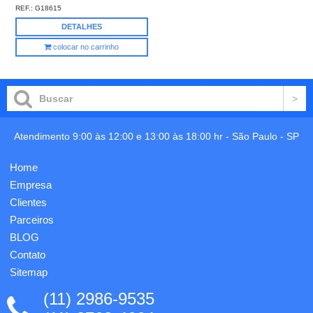
REF.:
G18615
DETALHES
colocar no carrinho
Atendimento 9:00 às 12:00 e 13:00 às 18:00 hr -
São Paulo
-
SP
Home
Empresa
Clientes
Parceiros
BLOG
Contato
Sitemap
(11) 2986-9535