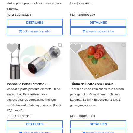
abrir o porta pimenta basta desrosquear
laser já incluso.
a tamp...
REF.:
10BR12276
REF.:
10BR93989
DETALHES
DETALHES
colocar no carrinho
colocar no carrinho
Moedor e Porta-Pimenta - ...
Tábua de Corte com Canale...
Moedor e porta pimenta de metal, tubo
Tábua de corte com canaleta e acesso
em acrílico. Para utilizar basta
para gancho. Comprimento: 28 cm x
desrosquear os compartimentos em
Largura: 22 cm x Espessura: 1 cm. 1
metal. Tamanho total aproximado (CxD):
gravação já incluso.
17,3 cm x 5,...
REF.:
10BR13348
REF.:
10BR18583
DETALHES
DETALHES
colocar no carrinho
colocar no carrinho