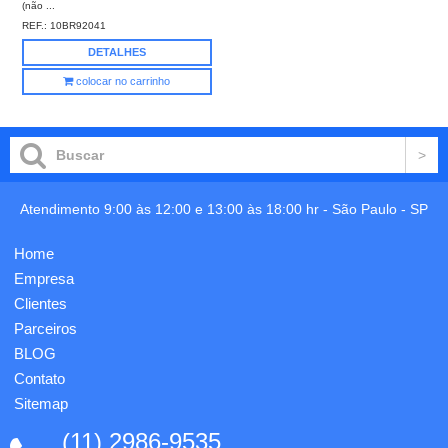
(não ...
REF.:
10BR92041
DETALHES
colocar no carrinho
Atendimento 9:00 às 12:00 e 13:00 às 18:00 hr -
São Paulo
-
SP
Home
Empresa
Clientes
Parceiros
BLOG
Contato
Sitemap
(11) 2986-9535