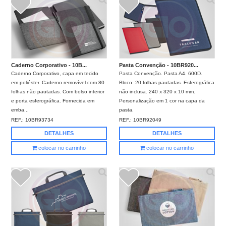
Caderno Corporativo - 10B...
Pasta Convenção - 10BR920...
Caderno Corporativo, capa em tecido
Pasta Convenção. Pasta A4. 600D.
em poliéster. Caderno removível com 80
Bloco: 20 folhas pautadas. Esferográfica
folhas não pautadas. Com bolso interior
não inclusa. 240 x 320 x 10 mm.
e porta esferográfica. Fornecida em
Personalização em 1 cor na capa da
emba...
pasta.
REF.:
10BR93734
REF.:
10BR92049
DETALHES
DETALHES
colocar no carrinho
colocar no carrinho