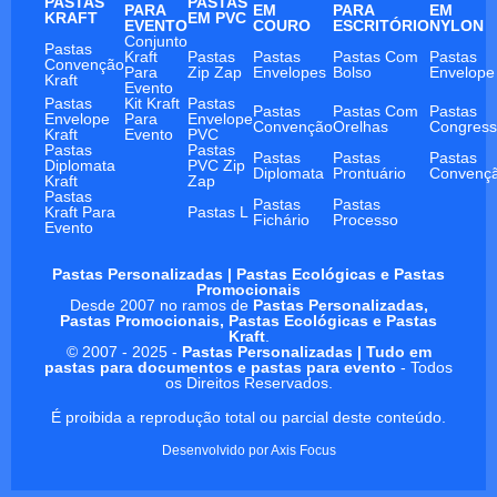
PASTAS
PASTAS
PARA
EM
PARA
EM
KRAFT
EM PVC
EVENTO
COURO
ESCRITÓRIO
NYLON
Conjunto
Pastas
Kraft
Pastas
Pastas
Pastas Com
Pastas
Convenção
Para
Zip Zap
Envelopes
Bolso
Envelope
Kraft
Evento
Pastas
Kit Kraft
Pastas
Pastas
Pastas Com
Pastas
Envelope
Para
Envelope
Convenção
Orelhas
Congres
Kraft
Evento
PVC
Pastas
Pastas
Pastas
Pastas
Pastas
Diplomata
PVC Zip
Diplomata
Prontuário
Convenç
Kraft
Zap
Pastas
Pastas
Pastas
Kraft Para
Pastas L
Fichário
Processo
Evento
Pastas Personalizadas | Pastas Ecológicas e Pastas
Promocionais
Desde 2007 no ramos de
Pastas Personalizadas,
Pastas Promocionais, Pastas Ecológicas e Pastas
Kraft
.
© 2007 - 2025 -
Pastas Personalizadas | Tudo em
pastas para documentos e pastas para evento
- Todos
os Direitos Reservados.
É proibida a reprodução total ou parcial deste conteúdo.
Desenvolvido por
Axis Focus