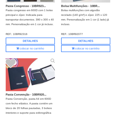
Pasta Congresso - 10BR923...
Bolsa Multifunções - 10BR...
Pasta congresso em 600D com 1 bolso
Bolsa multifunções com algodão
principal e zíper. Indicada para
reciclado (140 g/m²) e zíper. 225 x 120
transportar documentos. 390 x 300 x 40
mm. Personalização em 1 cor (1 lado) já
mm. Personalização em 1 cor já incluso.
incluso.
REF.:
10BR92316
REF.:
10BR92077
DETALHES
DETALHES
colocar no carrinho
colocar no carrinho
Pasta Convenção - 10BR920...
Pasta Convenção, pasta A4 em 600D
com fecho elástico. A pasta contém um
bloco de 20 folhas pautadas, 3 bolsos
interiores e suporte para esferográfica