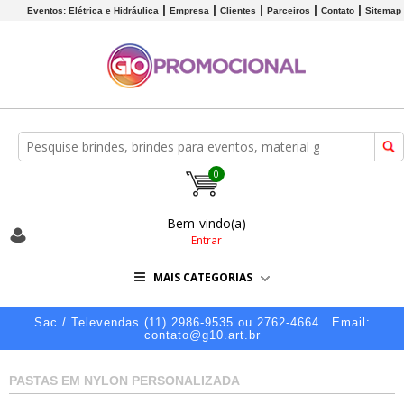
Eventos: Elétrica e Hidráulica
Empresa
Clientes
Parceiros
Contato
Sitemap
0
Bem-vindo(a)
Entrar
MAIS CATEGORIAS
Sac / Televendas (11) 2986-9535 ou 2762-4664
Email:
contato@g10.art.br
PASTAS EM NYLON PERSONALIZADA