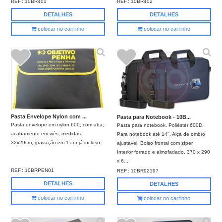
REF.:
10BR401
REF.:
10BR402
DETALHES
DETALHES
colocar no carrinho
colocar no carrinho
Pasta Envelope Nylon com ...
Pasta para Notebook - 10B...
Pasta envelope em nylon 600, com aba,
Pasta para notebook. Poliéster 600D.
acabamento em viés, medidas:
Para notebook até 14''. Alça de ombro
32x29cm, gravação em 1 cor já incluso.
ajustável. Bolso frontal com zíper.
Interior forrado e almofadado. 370 x 290
x 6...
REF.:
10BRPEN01
REF.:
10BR92197
DETALHES
DETALHES
colocar no carrinho
colocar no carrinho