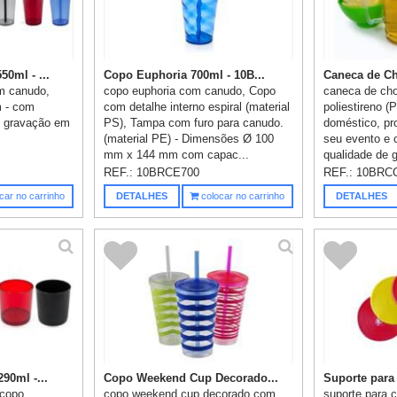
0ml - ...
Copo Euphoria 700ml - 10B...
Caneca de Ch
m canudo,
copo euphoria com canudo, Copo
caneca de cho
 - com
com detalhe interno espiral (material
poliestireno (
- gravação em
PS), Tampa com furo para canudo.
doméstico, pr
(material PE) - Dimensões Ø 100
seu evento e 
mm x 144 mm com capac...
qualidade de g
REF.:
10BRCE700
REF.:
10BRC
car no carrinho
DETALHES
colocar no carrinho
DETALHES
90ml -...
Copo Weekend Cup Decorado...
Suporte para
 copo
copo weekend cup decorado com
suporte para c