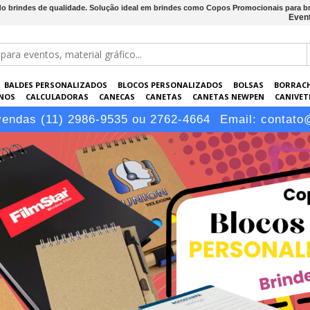
o brindes de qualidade. Solução ideal em brindes como Copos Promocionais para b
Event
BALDES PERSONALIZADOS
BLOCOS PERSONALIZADOS
BOLSAS
BORRAC
NOS
CALCULADORAS
CANECAS
CANETAS
CANETAS NEWPEN
CANIVETE
POS
ELETRÔNICOS
EMBALAGENS
ESCRITÓRIO
EVENTOS
GARRAFAS P
vendas (11) 2986-9535 ou 2762-4664
Email:
contato
LÁPIS