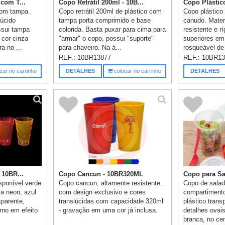
com T...
Copo Retrátil 200ml - 10B...
Copo Plástic
com tampa.
Copo retrátil 200ml de plástico com
Copo plástic
lúcido
tampa porta comprimido e base
canudo. Materi
ossui tampa
colorida. Basta puxar para cima para
resistente e rí
 cor cinza
"armar" o copo, possui "suporte"
superiores em
a no ...
para chaveiro. Na á...
rosqueável de 
REF.:
10BR13877
REF.:
10BR13
car no carrinho
DETALHES
colocar no carrinho
DETALHES
 10BR...
Copo Cancun - 10BR320ML
Copo para Sa
isponível verde
Copo cancun, altamente resistente,
Copo de salad
ja neon, azul
com design exclusivo e cores
compartiment
sparente,
translúcidas com capacidade 320ml
plástico trans
rno em efeito
- gravação em uma cor já inclusa.
detalhes ovais
branca, no cen