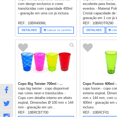
com design exclusivo e cores
excelente para festas,
translúcidas com capacidade 400ml
eventos - Material Poli
- gravação em uma cor já inclusa.
Cristal capacidade de 
gravação em 1 cor já i
Cons...
REF.:
10BR400ML
REF.:
10BROTR290
DETALHES
colocar no carrinho
DETALHES
colo
Copo Big Twister 700ml - ...
Copo Fusion 400ml -
copo big twister - copo disponível
copo fusion - copo co
nas cores neon e translucidos -
externo espiral, Dime
Copo com detalhe interno em efeito
mm x 144 mm, com c
espiral, Dimensões Ø 100 mm x 144
400ml - gravação em 
mm - gravação em um...
incluso.
REF.:
10BRCBT700
REF.:
10BRCF01