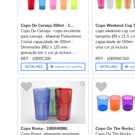
Copo De Cerveja 200ml - 1...
Copo Weekend Cup 55
Copo De Cerveja - copo excelente
copo weekend cup co
para cerveja - Material Poliestireno
tamanho Ø9 x 21.5 cm
Cristal capacidade de 200ml -
capacidade de 550ml 
Dimensões Ø62 x 125 mm -
uma cor já inclusa.
gravação em 1 cor já incluso -...
REF.:
10BRC200
REF.:
10BRWC550
DETALHES
colocar no carrinho
DETALHES
colo
Copo Roma - 10BR400ML
Copo On The Rocks 2
Copo Roma, altamente resistente,
Copo On The Rocks -