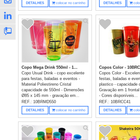
DETALHES
colocar no carrinho
DETALHES
colo
Copo Mega Drink 550ml - 1...
Copos Color - 10BR
Copo Usual Drink - copo excelente
Copos Color - Excelen
para festas, baladas e eventos -
festas, baladas e even
Material Poliestireno Cristal
plastico - capacidade 
capacidade de 550ml - Dimensões
Gravação em 1 frontal 
Ø85 x 145 mm - gravação em...
- Cores disponíveis...
REF.:
10BRMD550
REF.:
10BRCC41
DETALHES
colocar no carrinho
DETALHES
colo