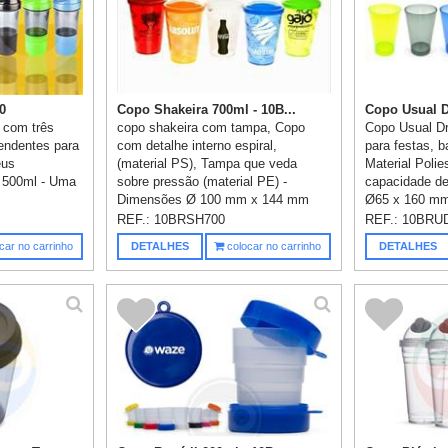
0
Copo Shakeira 700ml - 10B...
Copo Usual Dr
, com três
copo shakeira com tampa, Copo
Copo Usual Dr
endentes para
com detalhe interno espiral,
para festas, b
eus
(material PS), Tampa que veda
Material Polies
 500ml - Uma
sobre pressão (material PE) -
capacidade d
Dimensões Ø 100 mm x 144 mm
Ø65 x 160 mm
com capa...
REF.:
10BRSH700
REF.:
10BRU
car no carrinho
DETALHES
colocar no carrinho
DETALHES