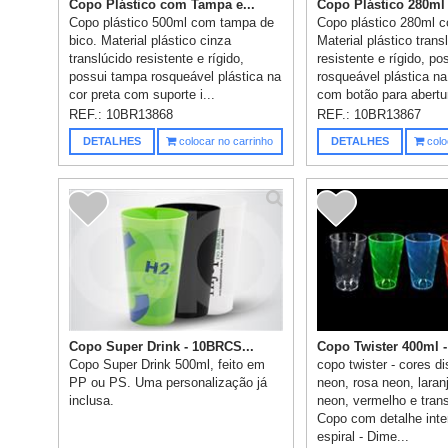
Copo Plástico com Tampa e...
Copo Plástico 280ml 
Copo plástico 500ml com tampa de
Copo plástico 280ml 
bico. Material plástico cinza
Material plástico trans
translúcido resistente e rígido,
resistente e rígido, p
possui tampa rosqueável plástica na
rosqueável plástica na
cor preta com suporte i...
com botão para abertur
REF.:
10BR13868
REF.:
10BR13867
DETALHES
colocar no carrinho
DETALHES
colo
Copo Super Drink - 10BRCS...
Copo Twister 400ml -
Copo Super Drink 500ml, feito em
copo twister - cores d
PP ou PS. Uma personalização já
neon, rosa neon, laran
inclusa.
neon, vermelho e tran
Copo com detalhe inte
espiral - Dime...