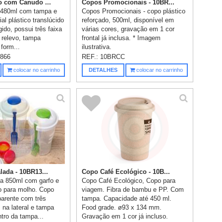
o com Canudo ...
Copos Promocionais - 10BR...
o 480ml com tampa e
Copos Promocionais - copo plástico
al plástico translúcido
reforçado, 500ml, disponível em
gido, possui três faixa
várias cores, gravação em 1 cor
 relevo, tampa
frontal já inclusa. * Imagem
form...
ilustrativa.
866
REF.:
10BRCC
colocar no carrinho
DETALHES
colocar no carrinho
lada - 10BR13...
Copo Café Ecológico - 10B...
a 850ml com garfo e
Copo Café Ecológico, Copo para
o para molho. Copo
viagem. Fibra de bambu e PP. Com
parente com três
tampa. Capacidade até 450 ml.
 na lateral e tampa
Food grade. ø93 x 134 mm.
tro da tampa...
Gravação em 1 cor já incluso.