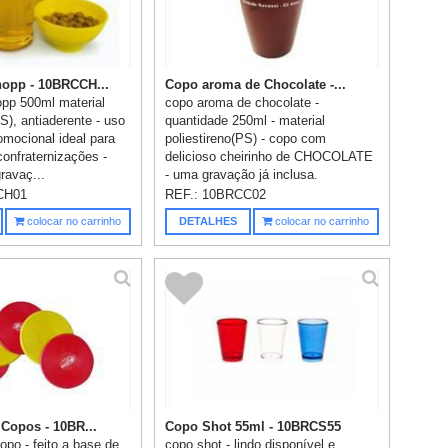
opp - 10BRCCH...
Copo aroma de Chocolate -...
pp 500ml material
copo aroma de chocolate -
PS), antiaderente - uso
quantidade 250ml - material
omocional ideal para
poliestireno(PS) - copo com
confraternizações -
delicioso cheirinho de CHOCOLATE
ravaç...
- uma gravação já inclusa.
CH01
REF.:
10BRCC02
colocar no carrinho
DETALHES
colocar no carrinho
 Copos - 10BR...
Copo Shot 55ml - 10BRCS55
opo - feito a base de
copo shot - lindo disponível e