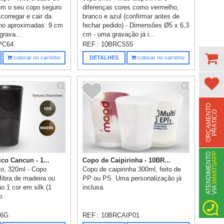
em o seu copo seguro
diferenças cores como vermelho,
corregar e cair da
branco e azul (confirmar antes de
ho aproximadas: 9 cm
fechar pedido) - Dimensões Ø5 x 6,3
grava...
cm - uma gravação já i...
PC64
REF.:
10BRCS55
colocar no carrinho
DETALHES
colocar no carrinho
O
R
Ç
A
M
E
N
T
O
P
R
Á
T
I
C
O
WHATSAPP
A
T
N
D
I
M
E
N
T
O
V
I
A
co Cancun - 1...
Copo de Caipirinha - 10BR...
o, 320ml - Copo
Copo de caipirinha 300ml, feito de
fibra de madeira ou
PP ou PS. Uma personalização já
o 1 cor em silk (1
inclusa.
E
o.
36G
REF.:
10BRCAIP01