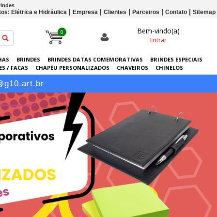
rindes
os: Elétrica e Hidráulica
Empresa
Clientes
Parceiros
Contato
Sitemap
Bem-vindo(a)
0
Entrar
HAS
BRINDES
BRINDES DATAS COMEMORATIVAS
BRINDES ESPECIAIS
S / FACAS
CHAPÉU PERSONALIZADOS
CHAVEIROS
CHINELOS
ERSONALIZADAS
GRÁFICA
GUARDA-CHUVAS
KITS
LANÇAMENTOS
@g10.art.br