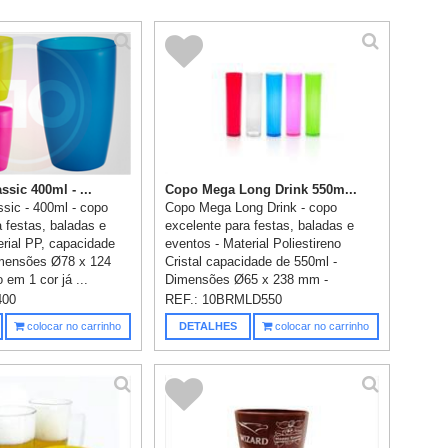
sic 400ml - ...
Copo Mega Long Drink 550m...
sic - 400ml - copo
Copo Mega Long Drink - copo
 festas, baladas e
excelente para festas, baladas e
erial PP, capacidade
eventos - Material Poliestireno
imensões Ø78 x 124
Cristal capacidade de 550ml -
em 1 cor já ...
Dimensões Ø65 x 238 mm -
gravaçã...
400
REF.:
10BRMLD550
colocar no carrinho
DETALHES
colocar no carrinho