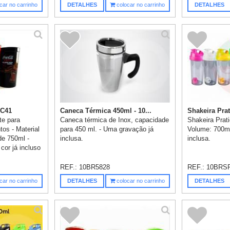
car no carrinho
DETALHES
colocar no carrinho
DETALHES
CC41
Caneca Térmica 450ml - 10...
Shakeira Prat
te para
Caneca térmica de Inox, capacidade
Shakeira Prati
tos - Material
para 450 ml. - Uma gravação já
Volume: 700ml
de 750ml -
inclusa.
inclusa.
cor já incluso
REF.:
10BR5828
REF.:
10BRS
car no carrinho
DETALHES
colocar no carrinho
DETALHES