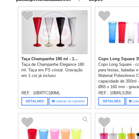
Taça Champanhe 180 ml - 1...
Copo Long Square 350
Taça de Champanhe Elegance 180
Copo Long Square - c
ml. Taça em PS cristal. Gravação
para festas, baladas e
em 1 cor já incluso.
Material Poliestireno C
capacidade de 350ml 
Ø65 x 160 mm - grava
REF.:
10BRTC180ML
REF.:
10BRLS350
DETALHES
colocar no carrinho
DETALHES
colo