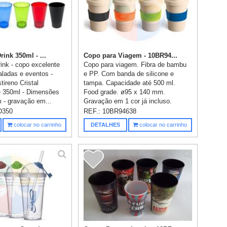
ink 350ml - ...
Copo para Viagem - 10BR94...
ink - copo excelente
Copo para viagem. Fibra de bambu
aladas e eventos -
e PP. Com banda de silicone e
tireno Cristal
tampa. Capacidade até 500 ml.
e 350ml - Dimensões
Food grade. ø95 x 140 mm.
 - gravação em...
Gravação em 1 cor já incluso.
D350
REF.:
10BR94638
colocar no carrinho
DETALHES
colocar no carrinho