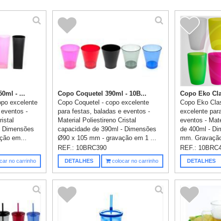
ml - ...
Copo Coquetel 390ml - 10B...
Copo Eko Clas
opo excelente
Copo Coquetel - copo excelente
Copo Eko Clas
 eventos -
para festas, baladas e eventos -
excelente para
ristal
Material Poliestireno Cristal
eventos - Mat
- Dimensões
capacidade de 390ml - Dimensões
de 400ml - D
ção em...
Ø90 x 105 mm - gravação em 1 ...
mm. Gravação 
REF.:
10BRC390
REF.:
10BRC
car no carrinho
DETALHES
colocar no carrinho
DETALHES