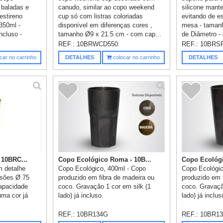
 baladas e
canudo, similar ao copo weekend
silicone mant
estireno
cup só com listras coloriadas
evitando de es
350ml -
disponível em diferenças cores ,
mesa - taman
ncluso -
tamanho Ø9 x 21.5 cm - com cap...
de Diâmetro - 
REF.:
10BRWCD550
REF.:
10BRS
car no carrinho
DETALHES
colocar no carrinho
DETALHES
 10BRC...
Copo Ecológico Roma - 10B...
Copo Ecológi
m detalhe
Copo Ecológico, 400ml - Copo
Copo Ecológic
nsões Ø 75
produzido em fibra de madeira ou
produzido em 
apacidade
coco. Gravação 1 cor em silk (1
coco. Gravaçã
uma cor já
lado) já incluso.
lado) já inclus
REF.:
10BR134G
REF.:
10BR1