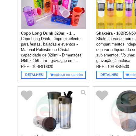
Copo Long Drink 320ml - 1...
Shakeira - 10BRSN50
Copo Long Drink - copo excelente
Shakeira várias cores
para festas, baladas e eventos -
compartimentos indep
Material Poliestireno Cristal
separar o líquido do s
capacidade de 320ml - Dimensões
suplementos. Volume:
Ø59 x 159 mm - gravação em ...
gravação já inclusa.
REF.:
10BRLD320
REF.:
10BRSN500
DETALHES
colocar no carrinho
DETALHES
colo