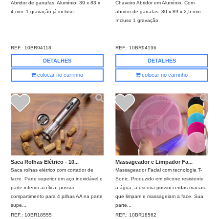
Abridor de garrafas. Alumínio. 39 x 83 x
Chaveiro Abridor em Alumínio. Com
4 mm. 1 gravação já incluso.
abridor de garrafas. 30 x 89 x 2,5 mm.
Incluso 1 gravação.
REF.:
10BR94118
REF.:
10BR94196
DETALHES
DETALHES
colocar no carrinho
colocar no carrinho
Saca Rolhas Elétrico - 10...
Massageador e Limpador Fa...
Saca rolhas elétrico com cortador de
Massageador Facial com tecnologia T-
lacre. Parte superior em aço inoxidável e
Sonic. Produzido em silicone resistente
parte inferior acrílica, possui
a água, a escova possui cerdas macias
compartimento para 4 pilhas AA na parte
que limpam e massageiam a face. Sua
supe...
parte...
REF.:
10BR18555
REF.:
10BR18562