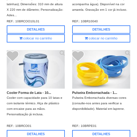
latinhas); Dimensões: 310 mm de altura
acompanha água). Disponível na cor
X 220 mm de diâmetro; Personalização:
amarela. Gravação em 1 cor já incluso.
Ades...
REF.:
10BRCOO10L01
REF.:
10BR10040
DETALHES
DETALHES
colocar no carrinho
colocar no carrinho
Cooler Forma de Lata - 10...
Pulseira Emborrachada - 1...
Cooler com capacidade para 10 latas e
Pulseira Emborrachada diversas cores
com isolante térmico. Alça de plástico
(consulte-nos antes para verificar a
com encaixe para as mãos.
disponibilidade). Material em laprene.
Personalização já inclusa.
REF.:
10BRCO01
REF.:
10BRPE01
DETALHES
DETALHES