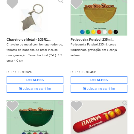
Chaveiro de Metal - 10BR1...
Petisqueira Futebol 235ml...
Chaveiro de metal com formato redondo,
Petisqueira Futebol 235ml, cores
formato de bandeira do brasil incluso
tradicionais, gravação em 1 cor já
uma gravação. Tamanho total (CxL): 4,2
incluso.
cm x 4,0 cm
REF.:
10BR12526
REF.:
10BR404SB
DETALHES
DETALHES
colocar no carrinho
colocar no carrinho