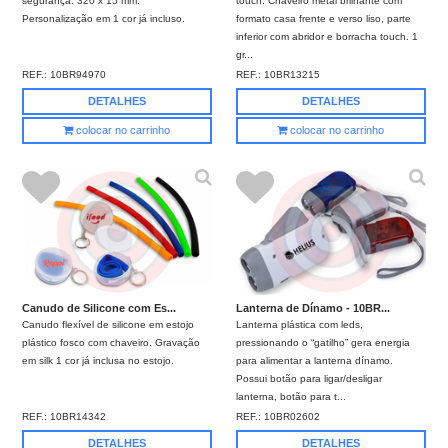
segurança. 320 x 15 mm.
touch. Chaveiro metal brilhante com
Personalização em 1 cor já incluso.
formato casa frente e verso liso, parte
inferior com abridor e borracha touch. 1
gr...
REF.:
10BR94970
REF.:
10BR13215
DETALHES
DETALHES
colocar no carrinho
colocar no carrinho
Canudo de Silicone com Es...
Lanterna de Dínamo - 10BR...
Canudo flexível de silicone em estojo
Lanterna plástica com leds,
plástico fosco com chaveiro. Gravação
pressionando o “gatilho” gera energia
em silk 1 cor já inclusa no estojo.
para alimentar a lanterna dínamo.
Possui botão para ligar/desligar
lanterna, botão para t...
REF.:
10BR14342
REF.:
10BR02602
DETALHES
DETALHES