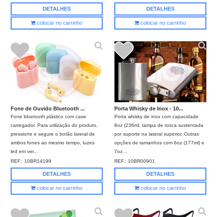
DETALHES
DETALHES
colocar no carrinho
colocar no carrinho
Fone de Ouvido Bluetooth ...
Porta Whisky de Inox - 10...
Fone bluetooth plástico com case
Porta whisky de inox com capacidade
carregador. Para utilização do produto,
8oz (236ml, tampa de rosca sustentada
pressione e segure o botão lateral de
por suporte na lateral superior. Outras
ambos fones ao mesmo tempo, luzes
opções de tamanhos com 6oz (177ml) e
led em ver...
7oz...
REF.:
10BR14199
REF.:
10BR00901
DETALHES
DETALHES
colocar no carrinho
colocar no carrinho