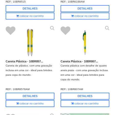
REF.:
10BR9515
REF.:
10BR6188AM
DETALHES
DETALHES
colocar no carrinho
colocar no carrinho
Caneta Plástica - 10BR857...
Caneta Plástica - 10BR807...
Caneta de plástico. com uma gravação
Caneta plástica com detalhe de quatro
inclusa em uma cor - ideal para brindes
aneis prata - com uma gravação inclusa
para copa do mundo.
em uma cor - ideal para brindes para
copa do mundo.
REF.:
10BR8578AM
REF.:
10BR807AM
DETALHES
DETALHES
colocar no carrinho
colocar no carrinho