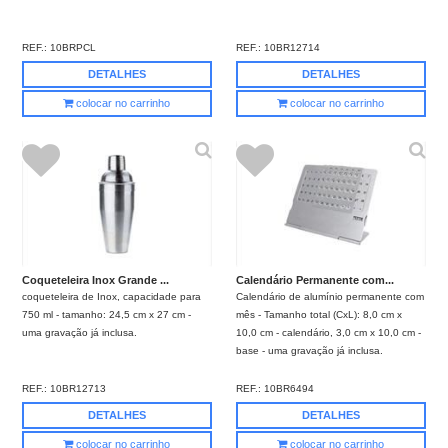
REF.:
10BRPCL
REF.:
10BR12714
DETALHES
DETALHES
colocar no carrinho
colocar no carrinho
Coqueteleira Inox Grande ...
Calendário Permanente com...
coqueteleira de Inox, capacidade para
Calendário de alumínio permanente com
750 ml - tamanho: 24,5 cm x 27 cm -
mês - Tamanho total (CxL): 8,0 cm x
uma gravação já inclusa.
10,0 cm - calendário, 3,0 cm x 10,0 cm -
base - uma gravação já inclusa.
REF.:
10BR12713
REF.:
10BR6494
DETALHES
DETALHES
colocar no carrinho
colocar no carrinho