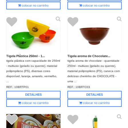
colocar no carrinho
colocar no carrinho
Tigela Plástica 250ml - 1...
Tigela aroma de Chocolate...
tigela plástica com capacidade de 250ml
tigela aroma de chocolate - quantidade
- multiuso (gelado ou quente), material
250ml - multiuso (gelado ou quente),
polipropileno (PS), diversas cores
material polipropileno (PS), caneca com
disponível, laranja, amarelo, vermelho,
delicioso cheirinho de CHOCOLATE -
...
uma ...
REF.:
10BRTP01
REF.:
10BRTC03
DETALHES
DETALHES
colocar no carrinho
colocar no carrinho