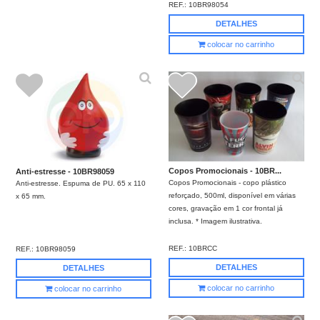
REF.:
10BR98054
DETALHES
colocar no carrinho
Copos Promocionais - 10BR...
Anti-estresse - 10BR98059
Copos Promocionais - copo plástico
Anti-estresse. Espuma de PU. 65 x 110
reforçado, 500ml, disponível em várias
x 65 mm.
cores, gravação em 1 cor frontal já
inclusa. * Imagem ilustrativa.
REF.:
10BRCC
REF.:
10BR98059
DETALHES
DETALHES
colocar no carrinho
colocar no carrinho