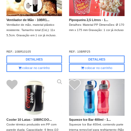
Ventilador de Mão - 10BR1...
Pipoqueira 2,5 Litros - 1...
Ventilador de mão, material plástico
Detalhes: Material PP Dimensões: Ø 170
resistente. Tamanho total (CxL): 11x
mm x 175 mm Gravação: 1 cor já incluso
5,5cm. Gravação em 1 cor já incluso.
REF.:
10BR10105
REF.:
10BRP25
DETALHES
DETALHES
colocar no carrinho
colocar no carrinho
Cooler 10 Latas - 10BRCOO...
Squeeze Ice Bar 400ml - 1...
Cooler térmico produzido em PP com
Squeeze Ice Bar 400ml, contendo parte
parede dupla; Capacidade: 6 litros (10
interna removível para resfriamento (Não