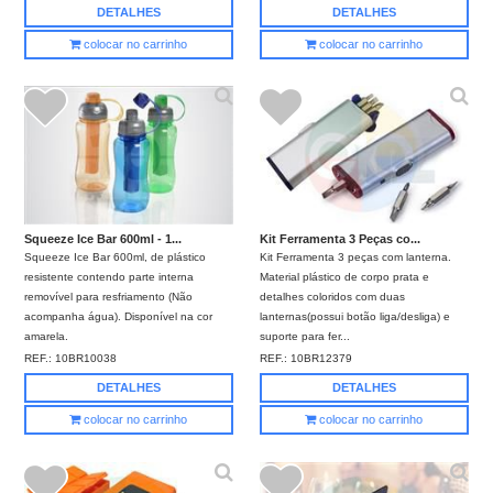
DETALHES
DETALHES
colocar no carrinho
colocar no carrinho
Squeeze Ice Bar 600ml - 1...
Kit Ferramenta 3 Peças co...
Squeeze Ice Bar 600ml, de plástico
Kit Ferramenta 3 peças com lanterna.
resistente contendo parte interna
Material plástico de corpo prata e
removível para resfriamento (Não
detalhes coloridos com duas
acompanha água). Disponível na cor
lanternas(possui botão liga/desliga) e
amarela.
suporte para fer...
REF.:
10BR10038
REF.:
10BR12379
DETALHES
DETALHES
colocar no carrinho
colocar no carrinho