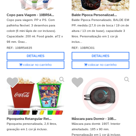
Copo para Viagem - 10BR54...
Balde Pipoca Personalizad...
Copo para viagem. PP e PS. Com
Balde Pipoca Personalizado, BALDE EM
palhinha flexível. 3 desenhos para
PP, medida (17,6 cm de boca / 19 cm de
colorir (6 mini lápis de cor inclusos).
altura / 13 cm de base), capacidade 3
Capacidade: 200 ml. Food grade. ø72 x
litros. Personalização em 1 cor já
98 mm. Grav...
inclus...
REF.:
10BR54635
REF.:
10BRCI01
DETALHES
DETALHES
colocar no carrinho
colocar no carrinho
Pipoqueira Retangular Ret...
Máscara para Dormir - 10B...
Pipoqueira personalizada, 2,6 litros,
Máscara para dormir. 190T. Interior
gravação em 1 cor já incluso.
almofadado. 185 x 90 mm.
Personalização em 1 cor já incluso.