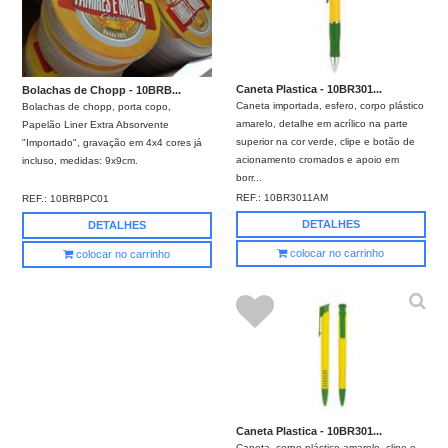
Caneta Plastica - 10BR301...
Bolachas de Chopp - 10BRB...
Caneta importada, esfero, corpo plástico
Bolachas de chopp, porta copo,
amarelo, detalhe em acrílico na parte
Papelão Liner Extra Absorvente
superior na cor verde, clipe e botão de
"Importado", gravação em 4x4 cores já
acionamento cromados e apoio em
incluso, medidas: 9x9cm.
borr...
REF.:
10BR3011AM
REF.:
10BRBPC01
DETALHES
DETALHES
colocar no carrinho
colocar no carrinho
Caneta Plastica - 10BR301...
Caneta, corpo plástico amarelo, clipe e