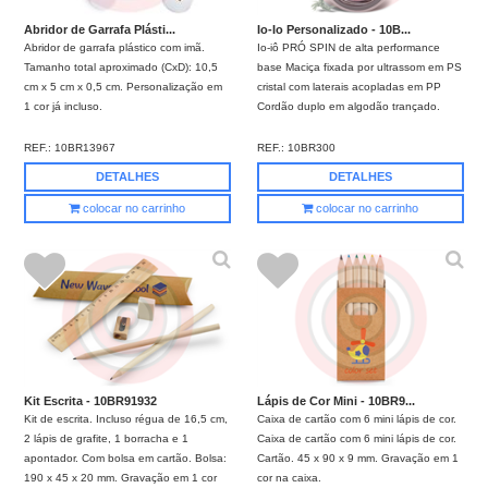
Abridor de Garrafa Plásti...
Io-Io Personalizado - 10B...
Abridor de garrafa plástico com imã.
Io-iô PRÓ SPIN de alta performance
Tamanho total aproximado (CxD): 10,5
base Maciça fixada por ultrassom em PS
cm x 5 cm x 0,5 cm. Personalização em
cristal com laterais acopladas em PP
1 cor já incluso.
Cordão duplo em algodão trançado.
REF.:
10BR13967
REF.:
10BR300
DETALHES
DETALHES
colocar no carrinho
colocar no carrinho
Kit Escrita - 10BR91932
Lápis de Cor Mini - 10BR9...
Kit de escrita. Incluso régua de 16,5 cm,
Caixa de cartão com 6 mini lápis de cor.
2 lápis de grafite, 1 borracha e 1
Caixa de cartão com 6 mini lápis de cor.
apontador. Com bolsa em cartão. Bolsa:
Cartão. 45 x 90 x 9 mm. Gravação em 1
190 x 45 x 20 mm. Gravação em 1 cor
cor na caixa.