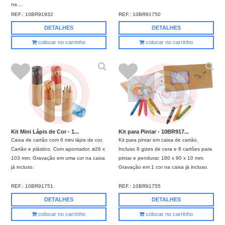
na ...
REF.:
10BR91932
REF.:
10BR91750
DETALHES
DETALHES
colocar no carrinho
colocar no carrinho
Kit Mini Lápis de Cor - 1...
Kit para Pintar - 10BR917...
Caixa de cartão com 6 mini lápis de cor.
Kit para pintar em caixa de cartão.
Cartão e plástico. Com apontador. ø26 x
Incluso 8 gizes de cera e 8 cartões para
103 mm. Gravação em uma cor na caixa
pintar e pendurar. 180 x 90 x 10 mm.
já incluso.
Gravação em 1 cor na caixa já incluso.
REF.:
10BR91751
REF.:
10BR91755
DETALHES
DETALHES
colocar no carrinho
colocar no carrinho