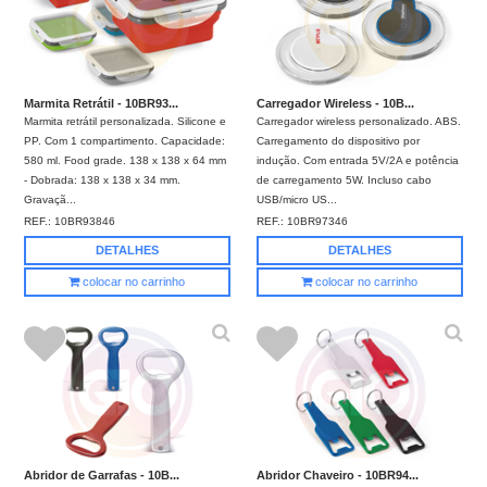
Marmita Retrátil - 10BR93...
Carregador Wireless - 10B...
Marmita retrátil personalizada. Silicone e
Carregador wireless personalizado. ABS.
PP. Com 1 compartimento. Capacidade:
Carregamento do dispositivo por
580 ml. Food grade. 138 x 138 x 64 mm
indução. Com entrada 5V/2A e potência
- Dobrada: 138 x 138 x 34 mm.
de carregamento 5W. Incluso cabo
Gravaçã...
USB/micro US...
REF.:
10BR93846
REF.:
10BR97346
DETALHES
DETALHES
colocar no carrinho
colocar no carrinho
Abridor de Garrafas - 10B...
Abridor Chaveiro - 10BR94...