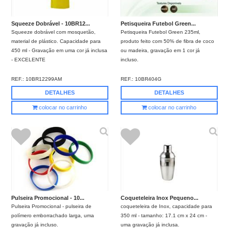
Squeeze Dobrável - 10BR12...
Petisqueira Futebol Green...
Squeeze dobrável com mosquetão,
Petisqueira Futebol Green 235ml,
material de plástico. Capacidade para
produto feito com 50% de fibra de coco
450 ml - Gravação em uma cor já inclusa
ou madeira, gravação em 1 cor já
- EXCELENTE
incluso.
REF.:
10BR12299AM
REF.:
10BR404G
DETALHES
DETALHES
colocar no carrinho
colocar no carrinho
Pulseira Promocional - 10...
Coqueteleira Inox Pequeno...
Pulseira Promocional - pulseira de
coqueteleira de Inox, capacidade para
polímero emborrachado larga, uma
350 ml - tamanho: 17.1 cm x 24 cm -
gravação já incluso.
uma gravação já inclusa.