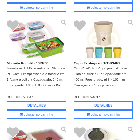
colocar no carrinho
colocar no carrinho
Marmita Retrátil - 10BR93...
Copo Ecológico - 10BR9463...
Marmita retrátil Personalizada. Silicone e
Copo Ecológico. Copo produzido com
PP. Com 1 compartimento e talher 2 em
Fibra de arroz e PP. Capacidade até
1 (garfo e colher). Capacidade: 640 ml.
400 ml. Food grade. ø88 x 102 mm.
Food grade. 170 x 110 x 66 mm - Do...
Gravação em 1 cor já incluso.
REF.:
10BR93847
REF.:
10BR94637
DETALHES
DETALHES
colocar no carrinho
colocar no carrinho