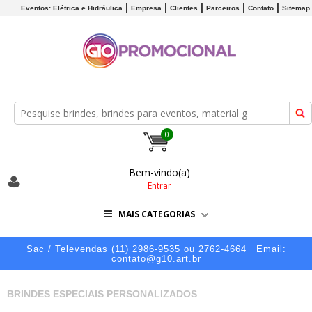
Eventos: Elétrica e Hidráulica
Empresa
Clientes
Parceiros
Contato
Sitemap
0
Bem-vindo(a)
Entrar
MAIS CATEGORIAS
Sac / Televendas (11) 2986-9535 ou 2762-4664
Email:
contato@g10.art.br
BRINDES ESPECIAIS PERSONALIZADOS