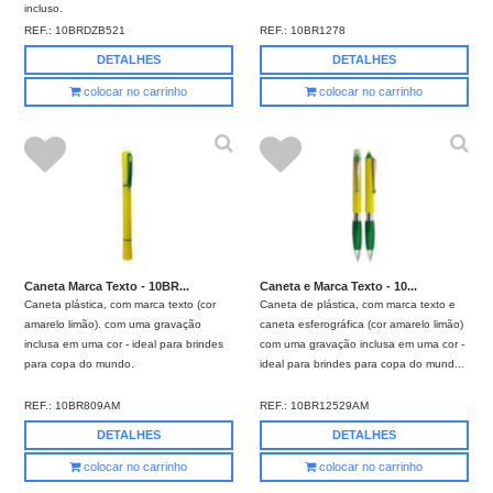
incluso.
REF.:
10BRDZB521
REF.:
10BR1278
DETALHES
DETALHES
colocar no carrinho
colocar no carrinho
Caneta Marca Texto - 10BR...
Caneta e Marca Texto - 10...
Caneta plástica, com marca texto (cor
Caneta de plástica, com marca texto e
amarelo limão). com uma gravação
caneta esferográfica (cor amarelo limão)
inclusa em uma cor - ideal para brindes
com uma gravação inclusa em uma cor -
para copa do mundo.
ideal para brindes para copa do mund...
REF.:
10BR809AM
REF.:
10BR12529AM
DETALHES
DETALHES
colocar no carrinho
colocar no carrinho