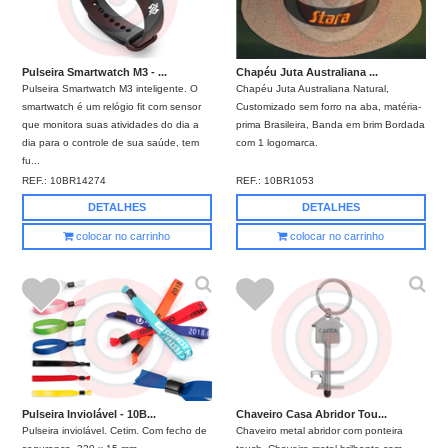
Pulseira Smartwatch M3 - ...
Chapéu Juta Australiana ...
Pulseira Smartwatch M3 inteligente. O
Chapéu Juta Australiana Natural,
smartwatch é um relógio fit com sensor
Customizado sem forro na aba, matéria-
que monitora suas atividades do dia a
prima Brasileira, Banda em brim Bordada
dia para o controle de sua saúde, tem
com 1 logomarca.
fu...
REF.:
10BR14274
REF.:
10BR1053
DETALHES
DETALHES
colocar no carrinho
colocar no carrinho
Pulseira Inviolável - 10B...
Chaveiro Casa Abridor Tou...
Pulseira inviolável. Cetim. Com fecho de
Chaveiro metal abridor com ponteira