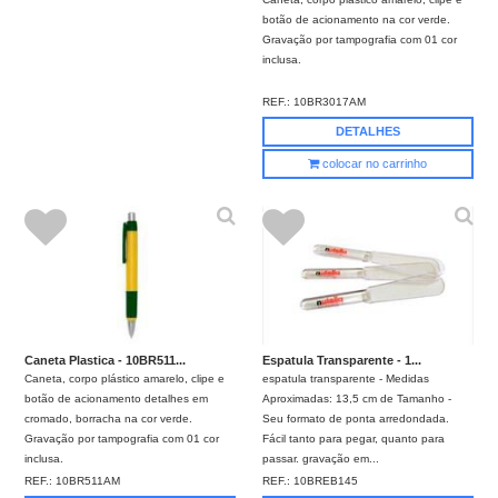
botão de acionamento na cor verde.
Gravação por tampografia com 01 cor
inclusa.
REF.:
10BR3017AM
DETALHES
colocar no carrinho
Caneta Plastica - 10BR511...
Espatula Transparente - 1...
Caneta, corpo plástico amarelo, clipe e
espatula transparente - Medidas
botão de acionamento detalhes em
Aproximadas: 13,5 cm de Tamanho -
cromado, borracha na cor verde.
Seu formato de ponta arredondada.
Gravação por tampografia com 01 cor
Fácil tanto para pegar, quanto para
inclusa.
passar. gravação em...
REF.:
10BR511AM
REF.:
10BREB145