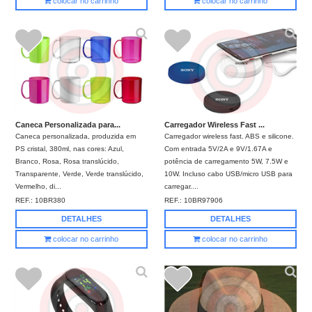
colocar no carrinho
colocar no carrinho
Caneca Personalizada para...
Carregador Wireless Fast ...
Caneca personalizada, produzida em
Carregador wireless fast. ABS e silicone.
PS cristal, 380ml, nas cores: Azul,
Com entrada 5V/2A e 9V/1.67A e
Branco, Rosa, Rosa translúcido,
potência de carregamento 5W, 7.5W e
Transparente, Verde, Verde translúcido,
10W. Incluso cabo USB/micro USB para
Vermelho, di...
carregar....
REF.:
10BR380
REF.:
10BR97906
DETALHES
DETALHES
colocar no carrinho
colocar no carrinho