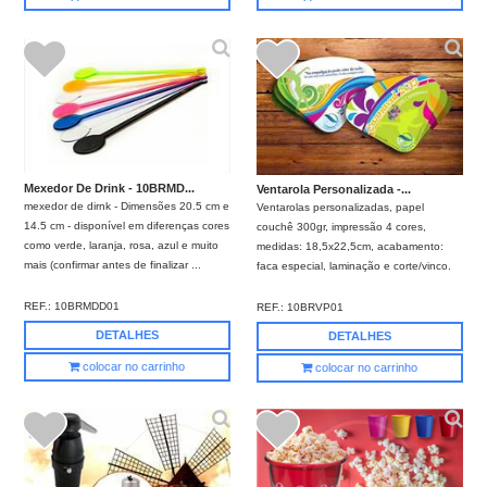
Mexedor De Drink - 10BRMD...
Ventarola Personalizada -...
mexedor de dirnk - Dimensões 20.5 cm e
Ventarolas personalizadas, papel
14.5 cm - disponível em diferenças cores
couchê 300gr, impressão 4 cores,
como verde, laranja, rosa, azul e muito
medidas: 18,5x22,5cm, acabamento:
mais (confirmar antes de finalizar ...
faca especial, laminação e corte/vinco.
REF.:
10BRMDD01
REF.:
10BRVP01
DETALHES
DETALHES
colocar no carrinho
colocar no carrinho