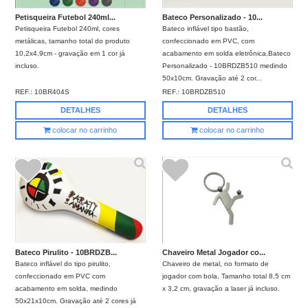
Petisqueira Futebol 240ml...
Bateco Personalizado - 10...
Petisqueira Futebol 240ml, cores
Bateco inflável tipo bastão,
metálicas, tamanho total do produto
confeccionado em PVC, com
10,2x4,9cm - gravação em 1 cor já
acabamento em solda eletrônica,Bateco
incluso.
Personalizado - 10BRDZB510 medindo
50x10cm. Gravação até 2 cor...
REF.:
10BR404S
REF.:
10BRDZB510
DETALHES
DETALHES
colocar no carrinho
colocar no carrinho
Bateco Pirulito - 10BRDZB...
Chaveiro Metal Jogador co...
Bateco inflável do tipo pirulito,
Chaveiro de metal, no formato de
confeccionado em PVC com
jogador com bola, Tamanho total 8,5 cm
acabamento em solda, medindo
x 3,2 cm, gravação a laser já incluso.
50x21x10cm. Gravação até 2 cores já