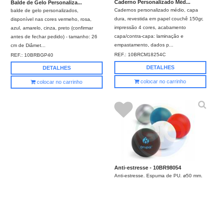
Caderno Personalizado Méd...
Balde de Gelo Personaliza...
Cadernos personalizado médio, capa
balde de gelo personalizados,
dura, revestida em papel couchê 150gr,
disponível nas cores vermeho, rosa,
impressão 4 cores, acabamento
azul, amarelo, cinza, preto (confirmar
capa/contra-capa: laminação e
antes de fechar pedido) - tamanho: 26
empastamento, dados p...
cm de Diâmet...
REF.:
10BRCM18254C
REF.:
10BRBGP40
DETALHES
DETALHES
colocar no carrinho
colocar no carrinho
Anti-estresse - 10BR98054
Anti-estresse. Espuma de PU. ø50 mm.