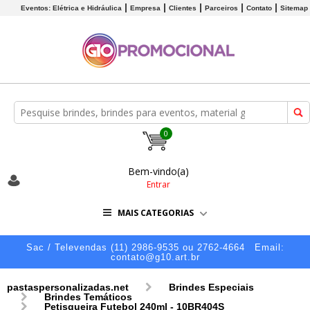
Eventos: Elétrica e Hidráulica
Empresa
Clientes
Parceiros
Contato
Sitemap
0
Bem-vindo(a)
Entrar
MAIS CATEGORIAS
Sac / Televendas (11) 2986-9535 ou 2762-4664
Email:
contato@g10.art.br
pastaspersonalizadas.net
Brindes Especiais
Brindes Temáticos
Petisqueira Futebol 240ml - 10BR404S