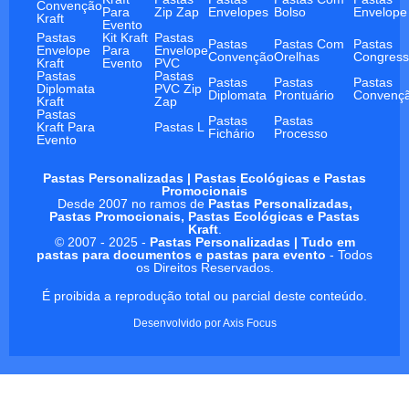
Convenção
Para
Zip Zap
Envelopes
Bolso
Envelope
Kraft
Evento
Pastas
Kit Kraft
Pastas
Pastas
Pastas Com
Pastas
Envelope
Para
Envelope
Convenção
Orelhas
Congres
Kraft
Evento
PVC
Pastas
Pastas
Pastas
Pastas
Pastas
Diplomata
PVC Zip
Diplomata
Prontuário
Convenç
Kraft
Zap
Pastas
Pastas
Pastas
Kraft Para
Pastas L
Fichário
Processo
Evento
Pastas Personalizadas | Pastas Ecológicas e Pastas
Promocionais
Desde 2007 no ramos de
Pastas Personalizadas,
Pastas Promocionais, Pastas Ecológicas e Pastas
Kraft
.
© 2007 - 2025 -
Pastas Personalizadas | Tudo em
pastas para documentos e pastas para evento
- Todos
os Direitos Reservados.
É proibida a reprodução total ou parcial deste conteúdo.
Desenvolvido por
Axis Focus