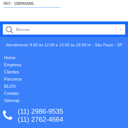
REF.: 10BR600ML
DETALHES
colocar no
carrinho
Atendimento 9:00 às 12:00 e 13:00 às 18:00 hr -
São Paulo
-
SP
Home
Empresa
Clientes
Parceiros
BLOG
Contato
Sitemap
(11) 2986-9535
(11) 2762-4664