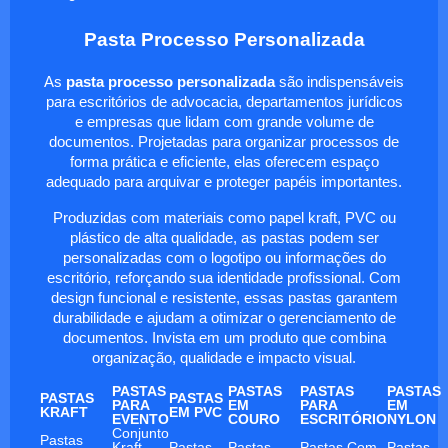
Pasta Processo Personalizada
As
pasta processo personalizada
são indispensáveis
para escritórios de advocacia, departamentos jurídicos
e empresas que lidam com grande volume de
documentos. Projetadas para organizar processos de
forma prática e eficiente, elas oferecem espaço
adequado para arquivar e proteger papéis importantes.
Produzidas com materiais como papel kraft, PVC ou
plástico de alta qualidade, as pastas podem ser
personalizadas com o logotipo ou informações do
escritório, reforçando sua identidade profissional. Com
design funcional e resistente, essas pastas garantem
durabilidade e ajudam a otimizar o gerenciamento de
documentos. Invista em um produto que combina
organização, qualidade e impacto visual.
PASTAS
PASTAS
PASTAS
PASTAS
PASTAS
PASTAS
PARA
EM
PARA
EM
KRAFT
EM PVC
EVENTO
COURO
ESCRITÓRIO
NYLON
Conjunto
Pastas
Kraft
Pastas
Pastas
Pastas Com
Pastas