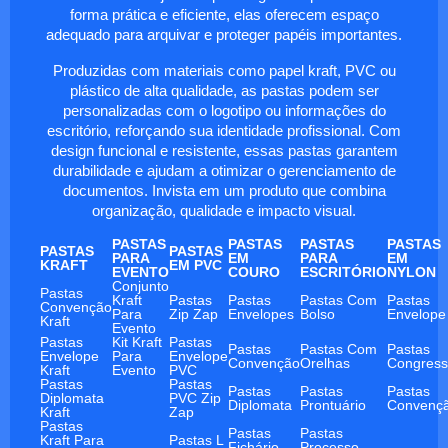
forma prática e eficiente, elas oferecem espaço
adequado para arquivar e proteger papéis importantes.
Produzidas com materiais como papel kraft, PVC ou
plástico de alta qualidade, as pastas podem ser
personalizadas com o logotipo ou informações do
escritório, reforçando sua identidade profissional. Com
design funcional e resistente, essas pastas garantem
durabilidade e ajudam a otimizar o gerenciamento de
documentos. Invista em um produto que combina
organização, qualidade e impacto visual.
PASTAS
PASTAS
PASTAS
PASTAS
PASTAS
PASTAS
PARA
EM
PARA
EM
KRAFT
EM PVC
EVENTO
COURO
ESCRITÓRIO
NYLON
Conjunto
Pastas
Kraft
Pastas
Pastas
Pastas Com
Pastas
Convenção
Para
Zip Zap
Envelopes
Bolso
Envelope
Kraft
Evento
Pastas
Kit Kraft
Pastas
Pastas
Pastas Com
Pastas
Envelope
Para
Envelope
Convenção
Orelhas
Congres
Kraft
Evento
PVC
Pastas
Pastas
Pastas
Pastas
Pastas
Diplomata
PVC Zip
Diplomata
Prontuário
Convenç
Kraft
Zap
Pastas
Pastas
Pastas
Kraft Para
Pastas L
Fichário
Processo