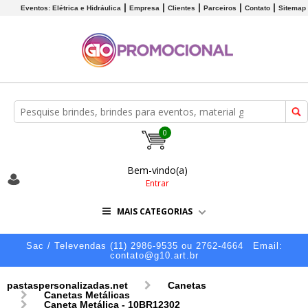
Eventos: Elétrica e Hidráulica
Empresa
Clientes
Parceiros
Contato
Sitemap
0
Bem-vindo(a)
Entrar
MAIS CATEGORIAS
Sac / Televendas (11) 2986-9535 ou 2762-4664
Email:
contato@g10.art.br
pastaspersonalizadas.net
Canetas
Canetas Metálicas
Caneta Metálica - 10BR12302