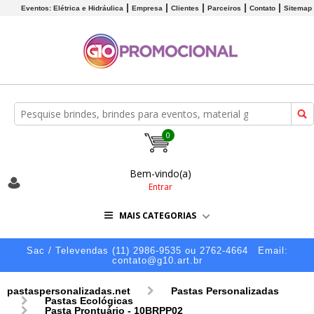
Eventos: Elétrica e Hidráulica
Empresa
Clientes
Parceiros
Contato
Sitemap
0
Bem-vindo(a)
Entrar
MAIS CATEGORIAS
Sac / Televendas (11) 2986-9535 ou 2762-4664
Email:
contato@g10.art.br
pastaspersonalizadas.net
Pastas Personalizadas
Pastas Ecológicas
Pasta Prontuário - 10BRPP02