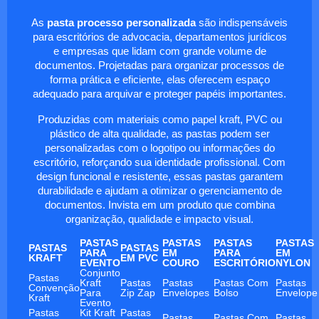
As
pasta processo personalizada
são indispensáveis
para escritórios de advocacia, departamentos jurídicos
e empresas que lidam com grande volume de
documentos. Projetadas para organizar processos de
forma prática e eficiente, elas oferecem espaço
adequado para arquivar e proteger papéis importantes.
Produzidas com materiais como papel kraft, PVC ou
plástico de alta qualidade, as pastas podem ser
personalizadas com o logotipo ou informações do
escritório, reforçando sua identidade profissional. Com
design funcional e resistente, essas pastas garantem
durabilidade e ajudam a otimizar o gerenciamento de
documentos. Invista em um produto que combina
organização, qualidade e impacto visual.
PASTAS
PASTAS
PASTAS
PASTAS
PASTAS
PASTAS
PARA
EM
PARA
EM
KRAFT
EM PVC
EVENTO
COURO
ESCRITÓRIO
NYLON
Conjunto
Pastas
Kraft
Pastas
Pastas
Pastas Com
Pastas
Convenção
Para
Zip Zap
Envelopes
Bolso
Envelope
Kraft
Evento
Pastas
Kit Kraft
Pastas
Pastas
Pastas Com
Pastas